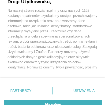
Drogi Użytkowniku,
Na naszej stronie rudzianin.pl, my oraz naszych 1162
Wydawca mediów
lokalnych
zaufanych partnerów uzyskujemy dostęp i przechowujemy
informacje na urządzeniu oraz przetwarzamy dane
osobowe, takie jak unikalne identyfikatory, standardowe
informacje wysyłane przez urządzenie czy dane
przeglądania w celu zapewniania spersonalizowanych
2 / 0
reklam, wybór spersonalizowanych treści, pomiar reklam i
Nie zapomnij
treści, badanie odbiorców oraz ulepszanie usług. Za zgodą
zapoznać się z:
polityką prywatności
regulamin korzystania z portali
Użytkownika my i Zaufani Partnerzy możemy używać
Twoje
miasto
Skontakuj się
z nami
dokładnych danych geolokalizacyjnych oraz aktywnie
Piekary Śląskie
Kontakt
skanować charakterystykę urządzenia do celów
Chorzów
Wydawca
identyfikacji. Ponieważ cenimy Twoją prywatność, prosimy
Tarnowskie Góry
Redakcja
Ruda Śląska
Newsletter
o zgodę na korzystanie z tych technologii poprzez
Świętochłowice
Reklama
kliknięcie „Akceptuję”. Zgoda jest dobrowolna i zawsze
Tychy
możesz ją zmienić/wycofać klikając przycisk ustawień
Bytom
Katowice
prywatności znajdujący się w lewym dolnym rogu strony
REKLAMA
PARTNERZY
USTAWIENIA
Gliwice
. Niektóre rodzaje przetwarzania danych nie wymagają
Zabrze
Zagłębie
zgody użytkownika, ale masz prawo sprzeciwić się
takiemu przetwarzaniu. Preferencje będą miały
Akceptuję