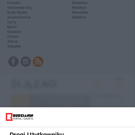
Chorzów
Wydawca
Tarnowskie Góry
Redakcja
Ruda Śląska
Newsletter
Świętochłowice
Reklama
Tychy
Bytom
Katowice
Gliwice
Zabrze
Zagłębie
Drogi Użytkowniku,