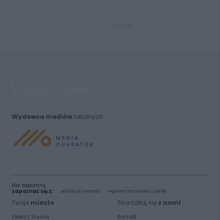
REKLAMA
Wydawca mediów
lokalnych
Nie zapomnij
zapoznać się z:
polityką prywatności
regulamin korzystania z portali
Twoje
miasto
Skontakuj się
z nami
Piekary Śląskie
Kontakt