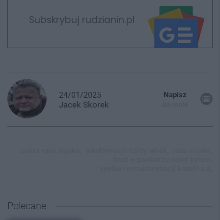
Subskrybuj rudzianin.pl
24/01/2025
Napisz
Jacek
Skorek
do mnie
sadza ruda śląska,
rekultywacja hałdy wirek,
ruda śląska,
brud w powietrzu nowy bytom,
spółka restrukturyzacji kopalń s.a,
Polecane