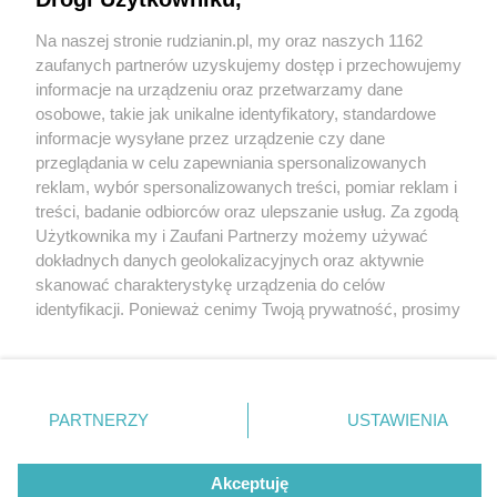
Na naszej stronie rudzianin.pl, my oraz naszych 1162
zaufanych partnerów uzyskujemy dostęp i przechowujemy
informacje na urządzeniu oraz przetwarzamy dane
Wróć do strony głównej
osobowe, takie jak unikalne identyfikatory, standardowe
informacje wysyłane przez urządzenie czy dane
ślązag.pl
przeglądania w celu zapewniania spersonalizowanych
reklam, wybór spersonalizowanych treści, pomiar reklam i
treści, badanie odbiorców oraz ulepszanie usług. Za zgodą
0
%
Użytkownika my i Zaufani Partnerzy możemy używać
dokładnych danych geolokalizacyjnych oraz aktywnie
skanować charakterystykę urządzenia do celów
identyfikacji. Ponieważ cenimy Twoją prywatność, prosimy
o zgodę na korzystanie z tych technologii poprzez
kliknięcie „Akceptuję”. Zgoda jest dobrowolna i zawsze
możesz ją zmienić/wycofać klikając przycisk ustawień
prywatności znajdujący się w lewym dolnym rogu strony
PARTNERZY
USTAWIENIA
. Niektóre rodzaje przetwarzania danych nie wymagają
zgody użytkownika, ale masz prawo sprzeciwić się
Akceptuję
takiemu przetwarzaniu. Preferencje będą miały