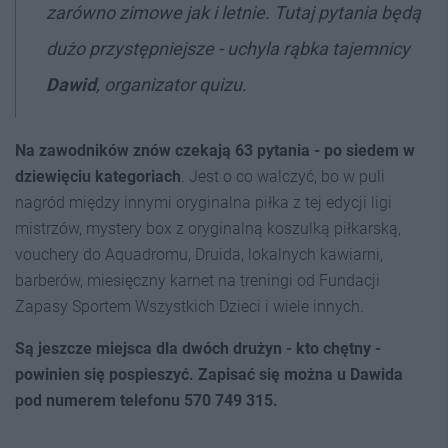
zarówno zimowe jak i letnie. Tutaj pytania będą
dużo przystępniejsze - uchyla rąbka tajemnicy
Dawid
, organizator quizu.
Na zawodników znów czekają 63 pytania - po siedem w
dziewięciu kategoriach
. Jest o co walczyć, bo w puli
nagród między innymi oryginalna piłka z tej edycji ligi
mistrzów, mystery box z oryginalną koszulką piłkarską,
vouchery do Aquadromu, Druida, lokalnych kawiarni,
barberów, miesięczny karnet na treningi od Fundacji
Zapasy Sportem Wszystkich Dzieci i wiele innych.
Są jeszcze miejsca dla dwóch drużyn - kto chętny -
powinien się pospieszyć. Zapisać się można u Dawida
pod numerem telefonu 570 749 315.