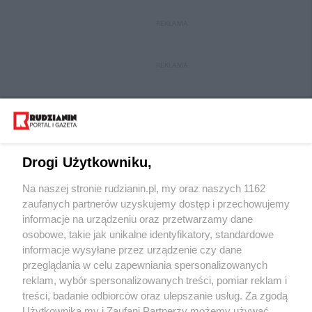
REKLAMA
REKLAMA
Drogi Użytkowniku,
Na naszej stronie rudzianin.pl, my oraz naszych 1162
Wydawca mediów
lokalnych
zaufanych partnerów uzyskujemy dostęp i przechowujemy
informacje na urządzeniu oraz przetwarzamy dane
osobowe, takie jak unikalne identyfikatory, standardowe
informacje wysyłane przez urządzenie czy dane
przeglądania w celu zapewniania spersonalizowanych
reklam, wybór spersonalizowanych treści, pomiar reklam i
Nie zapomnij
treści, badanie odbiorców oraz ulepszanie usług. Za zgodą
zapoznać się z:
polityką prywatności
regulamin korzystania z portali
Użytkownika my i Zaufani Partnerzy możemy używać