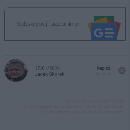
Subskrybuj rudzianin.pl
17/01/2026
Napisz
Jacek
Skorek
do mnie
ruda śląska,
sport ruda śląska,
w dwie połowy quiz piłkarski,
pub druid ruda śląska,
w dwie połowy,
quiz dla miłośników sportu,