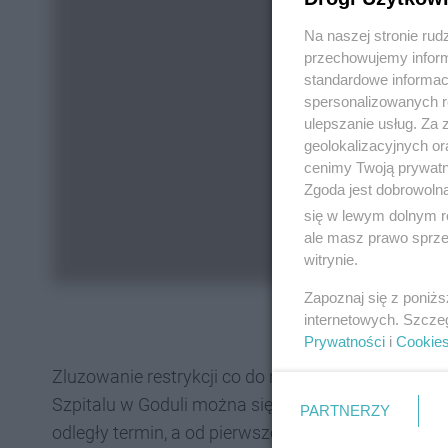
Na naszej stronie rud
przechowujemy informa
standardowe informac
spersonalizowanych re
ulepszanie usług. Za
geolokalizacyjnych or
cenimy Twoją prywatno
Zgoda jest dobrowoln
się w lewym dolnym r
ale masz prawo sprzec
witrynie.
Zapoznaj się z poniż
internetowych. Szcze
Prywatności
i
Cookie
Zluzowanie restrykcji co do miejsca i daty kolejne
Szpitalu w Goduli można się zaszczepić Pfizerem 
PARTNERZY
odległy termin, a od pierwszego szczepienia minął