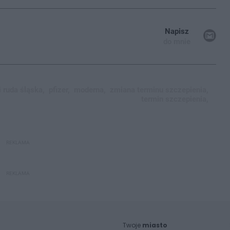
Napisz
do mnie
i ruda śląska,
pfizer,
moderna,
zmiana terminu szczepienia,
termin szczepienia,
REKLAMA
REKLAMA
Twoje
miasto