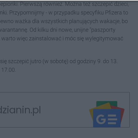
epionki. Pierwszą również. Można też szczepić dzieci,
nki. Przypomnijmy - w przypadku specyfiku Pfizera to
a pewno ważka dla wszystkich planujących wakacje, bo
warantannę. Od kilku dni nowe, unijne "paszporty
- warto więc zainstalować i móc się wylegitymować
się szczepić jutro (w sobotę) od godziny 9. do 13.
 17.00.
zianin.pl