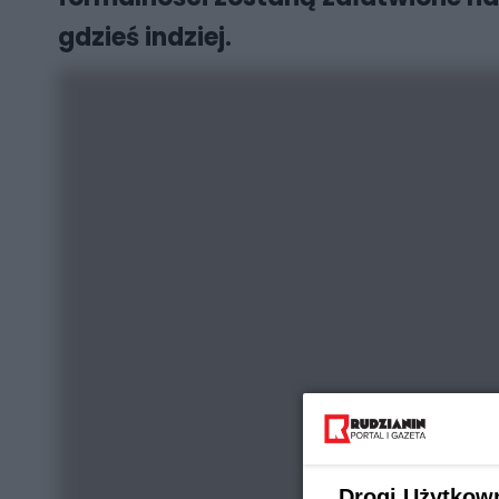
gdzieś indziej.
Drogi Użytkow