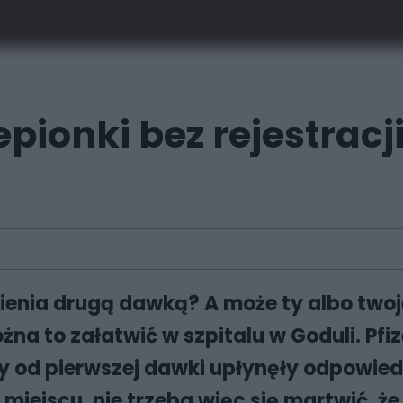
ionki bez rejestracji 
enia drugą dawką? A może ty albo twoje
ożna to załatwić w szpitalu w Goduli. Pfiz
 od pierwszej dawki upłynęły odpowiedni
miejscu, nie trzeba więc się martwić, 