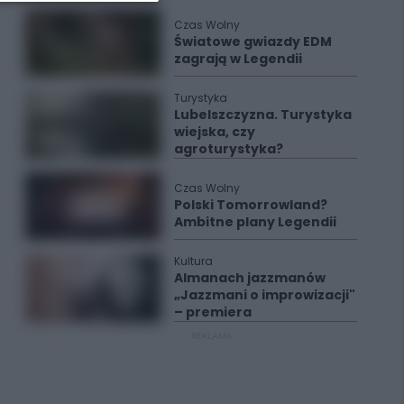
Czas Wolny
Światowe gwiazdy EDM
zagrają w Legendii
Turystyka
Lubelszczyzna. Turystyka
wiejska, czy
agroturystyka?
Czas Wolny
Polski Tomorrowland?
Ambitne plany Legendii
Kultura
Almanach jazzmanów
„Jazzmani o improwizacji"
– premiera
REKLAMA