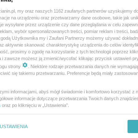
zianin.pl, my oraz naszych 1162 zaufanych partnerów uzyskujemy do
cje na urządzeniu oraz przetwarzamy dane osobowe, takie jak unika
je wysyłane przez urządzenie czy dane przeglądania w celu zapewn
klam, wybór spersonalizowanych treści, pomiar reklam i treści, bad
 zgodą Użytkownika my i Zaufani Partnerzy możemy używać dokład
az aktywnie skanować charakterystykę urządzenia do celów identyfi
ść, prosimy o zgodę na korzystanie z tych technologii poprzez klikn
a i zawsze możesz ją zmienić/wycofać klikając przycisk ustawień pr
ogu strony
. Niektóre rodzaje przetwarzania danych nie wymagaj
iwić się takiemu przetwarzaniu. Preferencje będą miały zastosowania
szymi informacjami, abyś mógł świadomie i komfortowo korzystać z
gółowe informacje dotyczące przetwarzania Twoich danych znajdzi
REKLAMA
s
oraz po kliknięciu w „Ustawienia”.
j dawki szczepionki przeciwko COVID-19. Jutro w
i Moderną. Każdy, kto miał wyznaczony przez system
USTAWIENIA
 odpowiedni czas - może przyjść i bez zbędnych