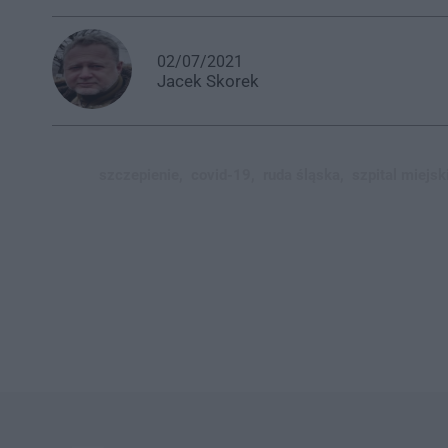
02/07/2021
Jacek
Skorek
szczepienie,
covid-19,
ruda śląska,
szpital miejsk