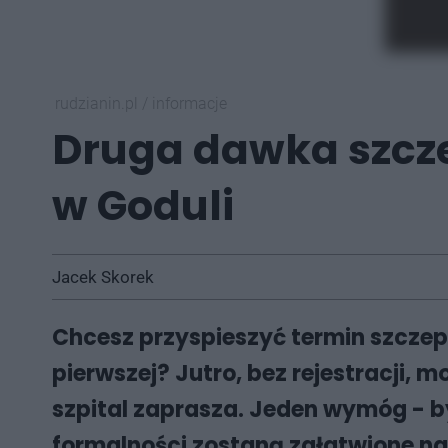
rudzianin.pl
/
informacje
Druga dawka szczep
w Goduli
Jacek Skorek
Chcesz przyspieszyć termin szczepi
pierwszej? Jutro, bez rejestracji, m
szpital zaprasza. Jeden wymóg - by
formalności zostaną załatwione na 