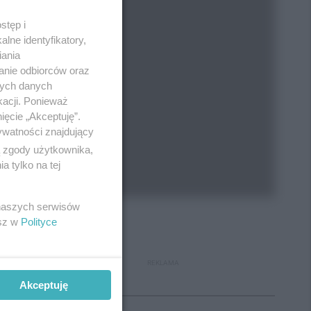
stęp i
lne identyfikatory,
iania
anie odbiorców oraz
nych danych
kacji. Ponieważ
ięcie „Akceptuję”.
ywatności znajdujący
ą zgody użytkownika,
 tylko na tej
 naszych serwisów
esz w
Polityce
REKLAMA
Akceptuję
Polecane