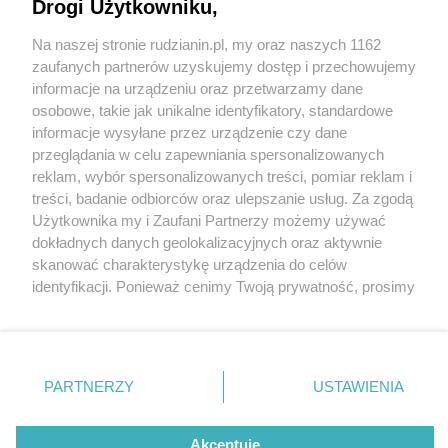
Drogi Użytkowniku,
Na naszej stronie rudzianin.pl, my oraz naszych 1162
Wydawca mediów
lokalnych
zaufanych partnerów uzyskujemy dostęp i przechowujemy
informacje na urządzeniu oraz przetwarzamy dane
osobowe, takie jak unikalne identyfikatory, standardowe
informacje wysyłane przez urządzenie czy dane
przeglądania w celu zapewniania spersonalizowanych
5 / 0
reklam, wybór spersonalizowanych treści, pomiar reklam i
Nie zapomnij
treści, badanie odbiorców oraz ulepszanie usług. Za zgodą
zapoznać się z:
polityką prywatności
regulamin korzystania z portali
Użytkownika my i Zaufani Partnerzy możemy używać
Twoje
miasto
Skontakuj się
z nami
dokładnych danych geolokalizacyjnych oraz aktywnie
Piekary Śląskie
Kontakt
skanować charakterystykę urządzenia do celów
Chorzów
Wydawca
identyfikacji. Ponieważ cenimy Twoją prywatność, prosimy
Tarnowskie Góry
Redakcja
Ruda Śląska
Newsletter
o zgodę na korzystanie z tych technologii poprzez
Świętochłowice
Reklama
kliknięcie „Akceptuję”. Zgoda jest dobrowolna i zawsze
Tychy
możesz ją zmienić/wycofać klikając przycisk ustawień
Bytom
Katowice
prywatności znajdujący się w lewym dolnym rogu strony
REKLAMA
PARTNERZY
USTAWIENIA
Gliwice
. Niektóre rodzaje przetwarzania danych nie wymagają
Zabrze
Zagłębie
zgody użytkownika, ale masz prawo sprzeciwić się
takiemu przetwarzaniu. Preferencje będą miały
Akceptuję