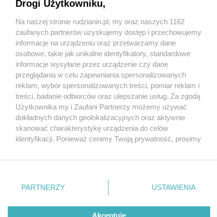
Drogi Użytkowniku,
Na naszej stronie rudzianin.pl, my oraz naszych 1162
Wydawca mediów
lokalnych
zaufanych partnerów uzyskujemy dostęp i przechowujemy
informacje na urządzeniu oraz przetwarzamy dane
osobowe, takie jak unikalne identyfikatory, standardowe
informacje wysyłane przez urządzenie czy dane
przeglądania w celu zapewniania spersonalizowanych
5 / 0
reklam, wybór spersonalizowanych treści, pomiar reklam i
Nie zapomnij
treści, badanie odbiorców oraz ulepszanie usług. Za zgodą
zapoznać się z:
polityką prywatności
regulamin korzystania z portali
Użytkownika my i Zaufani Partnerzy możemy używać
Twoje
miasto
Skontakuj się
z nami
dokładnych danych geolokalizacyjnych oraz aktywnie
Piekary Śląskie
Kontakt
skanować charakterystykę urządzenia do celów
Chorzów
Wydawca
identyfikacji. Ponieważ cenimy Twoją prywatność, prosimy
Tarnowskie Góry
Redakcja
Ruda Śląska
Newsletter
o zgodę na korzystanie z tych technologii poprzez
Świętochłowice
Reklama
kliknięcie „Akceptuję”. Zgoda jest dobrowolna i zawsze
Tychy
możesz ją zmienić/wycofać klikając przycisk ustawień
Bytom
Katowice
prywatności znajdujący się w lewym dolnym rogu strony
REKLAMA
PARTNERZY
USTAWIENIA
Gliwice
. Niektóre rodzaje przetwarzania danych nie wymagają
Zabrze
Zagłębie
zgody użytkownika, ale masz prawo sprzeciwić się
takiemu przetwarzaniu. Preferencje będą miały
Akceptuję