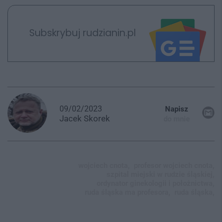
Subskrybuj rudzianin.pl
09/02/2023
Napisz
Jacek
Skorek
do mnie
wojciech cnota,
profesor wojciech cnota,
szpital miejski w rudzie śląskiej,
ordynator ginekologii i położnictwa,
ruda śląska ma profesora,
ruda śląska,