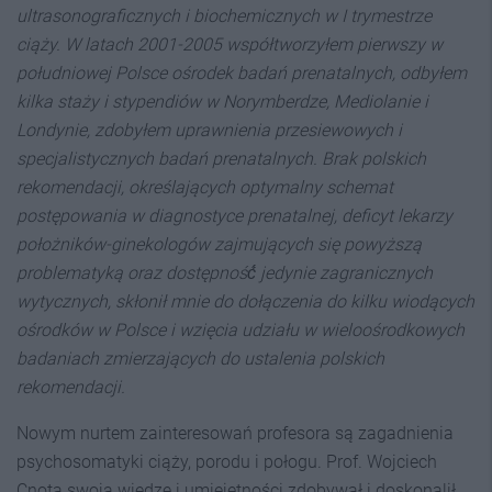
ultrasonograficznych i biochemicznych w I trymestrze
ciąży. W latach 2001-2005 współtworzyłem pierwszy w
południowej Polsce ośrodek badań prenatalnych, odbyłem
kilka staży i stypendiów w Norymberdze, Mediolanie i
Londynie, zdobyłem uprawnienia przesiewowych i
specjalistycznych badań prenatalnych. Brak polskich
rekomendacji, określających optymalny schemat
postępowania w diagnostyce prenatalnej, deficyt lekarzy
położników-ginekologów zajmujących się powyższą
problematyką oraz dostępność́ jedynie zagranicznych
wytycznych, skłonił mnie do dołączenia do kilku wiodących
ośrodków w Polsce i wzięcia udziału w wieloośrodkowych
badaniach zmierzających do ustalenia polskich
rekomendacji.
Nowym nurtem zainteresowań profesora są zagadnienia
psychosomatyki ciąży, porodu i połogu. Prof. Wojciech
Cnota swoją wiedzę i umiejętności zdobywał i doskonalił