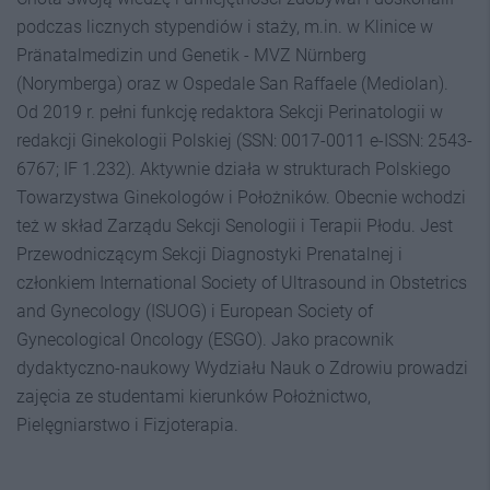
podczas licznych stypendiów i staży, m.in. w Klinice w
Pränatalmedizin und Genetik - MVZ Nürnberg
(Norymberga) oraz w Ospedale San Raffaele (Mediolan).
Od 2019 r. pełni funkcję redaktora Sekcji Perinatologii w
redakcji Ginekologii Polskiej (SSN: 0017-0011 e-ISSN: 2543-
6767; IF 1.232). Aktywnie działa w strukturach Polskiego
Towarzystwa Ginekologów i Położników. Obecnie wchodzi
też w skład Zarządu Sekcji Senologii i Terapii Płodu. Jest
Przewodniczącym Sekcji Diagnostyki Prenatalnej i
członkiem International Society of Ultrasound in Obstetrics
and Gynecology (ISUOG) i European Society of
Gynecological Oncology (ESGO). Jako pracownik
dydaktyczno-naukowy Wydziału Nauk o Zdrowiu prowadzi
zajęcia ze studentami kierunków Położnictwo,
Pielęgniarstwo i Fizjoterapia.