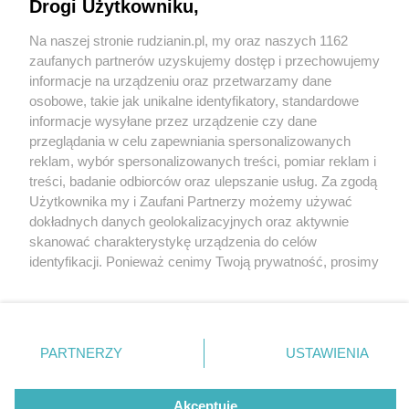
Drogi Użytkowniku,
Na naszej stronie rudzianin.pl, my oraz naszych 1162
Wydawca mediów
lokalnych
zaufanych partnerów uzyskujemy dostęp i przechowujemy
informacje na urządzeniu oraz przetwarzamy dane
osobowe, takie jak unikalne identyfikatory, standardowe
informacje wysyłane przez urządzenie czy dane
przeglądania w celu zapewniania spersonalizowanych
2 / 0
reklam, wybór spersonalizowanych treści, pomiar reklam i
Nie zapomnij
treści, badanie odbiorców oraz ulepszanie usług. Za zgodą
zapoznać się z:
polityką prywatności
regulamin korzystania z portali
Użytkownika my i Zaufani Partnerzy możemy używać
Twoje
miasto
Skontakuj się
z nami
dokładnych danych geolokalizacyjnych oraz aktywnie
Piekary Śląskie
Kontakt
skanować charakterystykę urządzenia do celów
Chorzów
Wydawca
identyfikacji. Ponieważ cenimy Twoją prywatność, prosimy
Tarnowskie Góry
Redakcja
Ruda Śląska
Newsletter
o zgodę na korzystanie z tych technologii poprzez
Świętochłowice
Reklama
kliknięcie „Akceptuję”. Zgoda jest dobrowolna i zawsze
Tychy
możesz ją zmienić/wycofać klikając przycisk ustawień
Bytom
Katowice
prywatności znajdujący się w lewym dolnym rogu strony
REKLAMA
PARTNERZY
USTAWIENIA
Gliwice
. Niektóre rodzaje przetwarzania danych nie wymagają
Zabrze
Zagłębie
zgody użytkownika, ale masz prawo sprzeciwić się
takiemu przetwarzaniu. Preferencje będą miały
Akceptuję