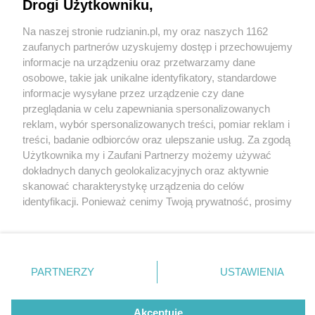
Halloween w Bel Mare w Międzyzdrojach?
Drogi Użytkowniku,
Na naszej stronie rudzianin.pl, my oraz naszych 1162
Wydawca mediów
lokalnych
zaufanych partnerów uzyskujemy dostęp i przechowujemy
informacje na urządzeniu oraz przetwarzamy dane
osobowe, takie jak unikalne identyfikatory, standardowe
informacje wysyłane przez urządzenie czy dane
przeglądania w celu zapewniania spersonalizowanych
reklam, wybór spersonalizowanych treści, pomiar reklam i
2 / 1
Nie zapomnij
treści, badanie odbiorców oraz ulepszanie usług. Za zgodą
zapoznać się z:
polityką prywatności
regulamin korzystania z portali
Użytkownika my i Zaufani Partnerzy możemy używać
Twoje
miasto
Skontakuj się
z nami
dokładnych danych geolokalizacyjnych oraz aktywnie
Piekary Śląskie
Kontakt
skanować charakterystykę urządzenia do celów
Chorzów
Wydawca
identyfikacji. Ponieważ cenimy Twoją prywatność, prosimy
Tarnowskie Góry
Redakcja
Ruda Śląska
Newsletter
o zgodę na korzystanie z tych technologii poprzez
Świętochłowice
Reklama
kliknięcie „Akceptuję”. Zgoda jest dobrowolna i zawsze
Tychy
możesz ją zmienić/wycofać klikając przycisk ustawień
Bytom
Katowice
prywatności znajdujący się w lewym dolnym rogu strony
REKLAMA
PARTNERZY
USTAWIENIA
Gliwice
. Niektóre rodzaje przetwarzania danych nie wymagają
Zabrze
Zagłębie
zgody użytkownika, ale masz prawo sprzeciwić się
takiemu przetwarzaniu. Preferencje będą miały
Akceptuję