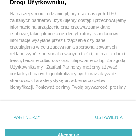
Drogi Użytkowniku,
Na naszej stronie rudzianin.pl, my oraz naszych 1160
Wydawca mediów
lokalnych
zaufanych partnerów uzyskujemy dostęp i przechowujemy
informacje na urządzeniu oraz przetwarzamy dane
osobowe, takie jak unikalne identyfikatory, standardowe
informacje wysyłane przez urządzenie czy dane
przeglądania w celu zapewniania spersonalizowanych
1 / 0
reklam, wybór spersonalizowanych treści, pomiar reklam i
Nie zapomnij
treści, badanie odbiorców oraz ulepszanie usług. Za zgodą
zapoznać się z:
polityką prywatności
regulamin korzystania z portali
Użytkownika my i Zaufani Partnerzy możemy używać
Twoje
miasto
Skontakuj się
z nami
dokładnych danych geolokalizacyjnych oraz aktywnie
Piekary Śląskie
Kontakt
skanować charakterystykę urządzenia do celów
Chorzów
Wydawca
identyfikacji. Ponieważ cenimy Twoją prywatność, prosimy
Tarnowskie Góry
Redakcja
Ruda Śląska
Newsletter
o zgodę na korzystanie z tych technologii poprzez
Świętochłowice
Reklama
kliknięcie „Akceptuję”. Zgoda jest dobrowolna i zawsze
Tychy
możesz ją zmienić/wycofać klikając przycisk ustawień
Bytom
Katowice
prywatności znajdujący się w lewym dolnym rogu strony
REKLAMA
PARTNERZY
USTAWIENIA
Gliwice
. Niektóre rodzaje przetwarzania danych nie wymagają
Zabrze
Zagłębie
zgody użytkownika, ale masz prawo sprzeciwić się
takiemu przetwarzaniu. Preferencje będą miały
Akceptuję