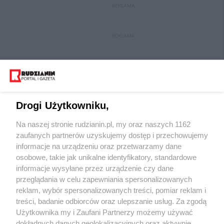
REKLAMA
REKLAMA
Drogi Użytkowniku,
Na naszej stronie rudzianin.pl, my oraz naszych 1162
Wydawca mediów
lokalnych
zaufanych partnerów uzyskujemy dostęp i przechowujemy
informacje na urządzeniu oraz przetwarzamy dane
osobowe, takie jak unikalne identyfikatory, standardowe
informacje wysyłane przez urządzenie czy dane
przeglądania w celu zapewniania spersonalizowanych
reklam, wybór spersonalizowanych treści, pomiar reklam i
Nie zapomnij
treści, badanie odbiorców oraz ulepszanie usług. Za zgodą
zapoznać się z:
polityką prywatności
regulamin korzystania z portali
Użytkownika my i Zaufani Partnerzy możemy używać
Twoje
miasto
Skontakuj się
z nami
dokładnych danych geolokalizacyjnych oraz aktywnie