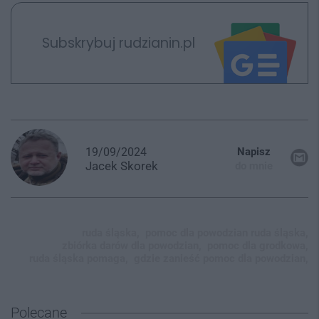
Subskrybuj rudzianin.pl
19/09/2024
Napisz
Jacek
Skorek
do mnie
ruda śląska,
pomoc dla powodzian ruda śląska,
zbiórka darów dla powodzian,
pomoc dla grodkowa,
ruda śląska pomaga,
gdzie zanieść pomoc dla powodzian,
Polecane