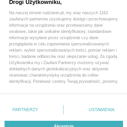
Drogi Użytkowniku,
Na naszej stronie rudzianin.pl, my oraz naszych 1162
Wydawca mediów
lokalnych
zaufanych partnerów uzyskujemy dostęp i przechowujemy
informacje na urządzeniu oraz przetwarzamy dane
osobowe, takie jak unikalne identyfikatory, standardowe
informacje wysyłane przez urządzenie czy dane
przeglądania w celu zapewniania spersonalizowanych
4 / 0
reklam, wybór spersonalizowanych treści, pomiar reklam i
Nie zapomnij
treści, badanie odbiorców oraz ulepszanie usług. Za zgodą
zapoznać się z:
polityką prywatności
regulamin korzystania z portali
Użytkownika my i Zaufani Partnerzy możemy używać
Twoje
miasto
Skontakuj się
z nami
dokładnych danych geolokalizacyjnych oraz aktywnie
Piekary Śląskie
Kontakt
skanować charakterystykę urządzenia do celów
Chorzów
Wydawca
identyfikacji. Ponieważ cenimy Twoją prywatność, prosimy
Tarnowskie Góry
Redakcja
Ruda Śląska
Newsletter
o zgodę na korzystanie z tych technologii poprzez
Świętochłowice
Reklama
kliknięcie „Akceptuję”. Zgoda jest dobrowolna i zawsze
Tychy
możesz ją zmienić/wycofać klikając przycisk ustawień
Bytom
Katowice
prywatności znajdujący się w lewym dolnym rogu strony
REKLAMA
PARTNERZY
USTAWIENIA
Gliwice
. Niektóre rodzaje przetwarzania danych nie wymagają
Zabrze
Zagłębie
zgody użytkownika, ale masz prawo sprzeciwić się
takiemu przetwarzaniu. Preferencje będą miały
Akceptuję