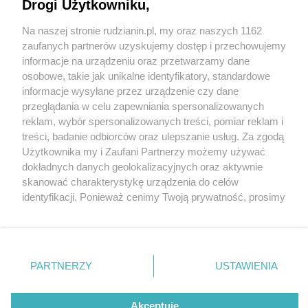
Drogi Użytkowniku,
Na naszej stronie rudzianin.pl, my oraz naszych 1162
Wydawca mediów
lokalnych
zaufanych partnerów uzyskujemy dostęp i przechowujemy
informacje na urządzeniu oraz przetwarzamy dane
osobowe, takie jak unikalne identyfikatory, standardowe
informacje wysyłane przez urządzenie czy dane
przeglądania w celu zapewniania spersonalizowanych
2 / 0
reklam, wybór spersonalizowanych treści, pomiar reklam i
Nie zapomnij
treści, badanie odbiorców oraz ulepszanie usług. Za zgodą
zapoznać się z:
polityką prywatności
regulamin korzystania z portali
Użytkownika my i Zaufani Partnerzy możemy używać
Twoje
miasto
Skontakuj się
z nami
dokładnych danych geolokalizacyjnych oraz aktywnie
Piekary Śląskie
Kontakt
skanować charakterystykę urządzenia do celów
Chorzów
Wydawca
identyfikacji. Ponieważ cenimy Twoją prywatność, prosimy
Tarnowskie Góry
Redakcja
Ruda Śląska
Newsletter
o zgodę na korzystanie z tych technologii poprzez
Świętochłowice
Reklama
kliknięcie „Akceptuję”. Zgoda jest dobrowolna i zawsze
Tychy
możesz ją zmienić/wycofać klikając przycisk ustawień
Bytom
Katowice
prywatności znajdujący się w lewym dolnym rogu strony
REKLAMA
PARTNERZY
USTAWIENIA
Gliwice
. Niektóre rodzaje przetwarzania danych nie wymagają
Zabrze
Zagłębie
zgody użytkownika, ale masz prawo sprzeciwić się
takiemu przetwarzaniu. Preferencje będą miały
Akceptuję