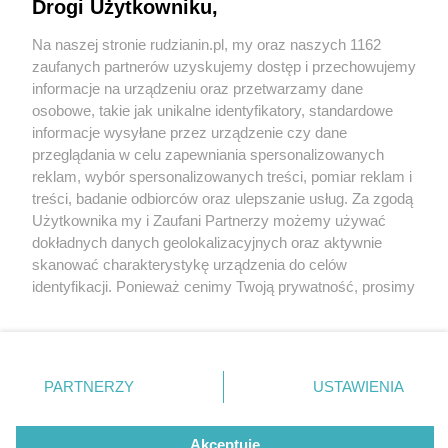
Drogi Użytkowniku,
Na naszej stronie rudzianin.pl, my oraz naszych 1162
Wydawca mediów
lokalnych
zaufanych partnerów uzyskujemy dostęp i przechowujemy
informacje na urządzeniu oraz przetwarzamy dane
osobowe, takie jak unikalne identyfikatory, standardowe
informacje wysyłane przez urządzenie czy dane
przeglądania w celu zapewniania spersonalizowanych
1 / 0
reklam, wybór spersonalizowanych treści, pomiar reklam i
Nie zapomnij
treści, badanie odbiorców oraz ulepszanie usług. Za zgodą
zapoznać się z:
polityką prywatności
regulamin korzystania z portali
Użytkownika my i Zaufani Partnerzy możemy używać
Twoje
miasto
Skontakuj się
z nami
dokładnych danych geolokalizacyjnych oraz aktywnie
Piekary Śląskie
Kontakt
skanować charakterystykę urządzenia do celów
Chorzów
Wydawca
identyfikacji. Ponieważ cenimy Twoją prywatność, prosimy
Tarnowskie Góry
Redakcja
Ruda Śląska
Newsletter
o zgodę na korzystanie z tych technologii poprzez
Świętochłowice
Reklama
kliknięcie „Akceptuję”. Zgoda jest dobrowolna i zawsze
Tychy
możesz ją zmienić/wycofać klikając przycisk ustawień
Bytom
Katowice
prywatności znajdujący się w lewym dolnym rogu strony
REKLAMA
PARTNERZY
USTAWIENIA
Gliwice
. Niektóre rodzaje przetwarzania danych nie wymagają
Zabrze
Zagłębie
zgody użytkownika, ale masz prawo sprzeciwić się
takiemu przetwarzaniu. Preferencje będą miały
Akceptuję