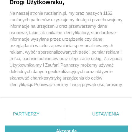
Drogi Użytkowniku,
Na naszej stronie rudzianin.pl, my oraz naszych 1162
Wydawca mediów
lokalnych
zaufanych partnerów uzyskujemy dostęp i przechowujemy
informacje na urządzeniu oraz przetwarzamy dane
osobowe, takie jak unikalne identyfikatory, standardowe
informacje wysyłane przez urządzenie czy dane
przeglądania w celu zapewniania spersonalizowanych
3 / 0
reklam, wybór spersonalizowanych treści, pomiar reklam i
Nie zapomnij
treści, badanie odbiorców oraz ulepszanie usług. Za zgodą
zapoznać się z:
polityką prywatności
regulamin korzystania z portali
Użytkownika my i Zaufani Partnerzy możemy używać
Twoje
miasto
Skontakuj się
z nami
dokładnych danych geolokalizacyjnych oraz aktywnie
Piekary Śląskie
Kontakt
skanować charakterystykę urządzenia do celów
Chorzów
Wydawca
identyfikacji. Ponieważ cenimy Twoją prywatność, prosimy
Tarnowskie Góry
Redakcja
Ruda Śląska
Newsletter
o zgodę na korzystanie z tych technologii poprzez
Świętochłowice
Reklama
kliknięcie „Akceptuję”. Zgoda jest dobrowolna i zawsze
Tychy
możesz ją zmienić/wycofać klikając przycisk ustawień
Bytom
Katowice
prywatności znajdujący się w lewym dolnym rogu strony
REKLAMA
PARTNERZY
USTAWIENIA
Gliwice
. Niektóre rodzaje przetwarzania danych nie wymagają
Zabrze
Zagłębie
zgody użytkownika, ale masz prawo sprzeciwić się
takiemu przetwarzaniu. Preferencje będą miały
Akceptuję