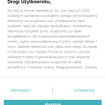
Drogi Użytkowniku,
Na naszej stronie rudzianin.pl, my oraz naszych 1162
Wydawca mediów
lokalnych
zaufanych partnerów uzyskujemy dostęp i przechowujemy
informacje na urządzeniu oraz przetwarzamy dane
osobowe, takie jak unikalne identyfikatory, standardowe
informacje wysyłane przez urządzenie czy dane
przeglądania w celu zapewniania spersonalizowanych
5 / 0
reklam, wybór spersonalizowanych treści, pomiar reklam i
Nie zapomnij
treści, badanie odbiorców oraz ulepszanie usług. Za zgodą
zapoznać się z:
polityką prywatności
regulamin korzystania z portali
Użytkownika my i Zaufani Partnerzy możemy używać
Twoje
miasto
Skontakuj się
z nami
dokładnych danych geolokalizacyjnych oraz aktywnie
Piekary Śląskie
Kontakt
skanować charakterystykę urządzenia do celów
Chorzów
Wydawca
identyfikacji. Ponieważ cenimy Twoją prywatność, prosimy
Tarnowskie Góry
Redakcja
Ruda Śląska
Newsletter
o zgodę na korzystanie z tych technologii poprzez
Świętochłowice
Reklama
kliknięcie „Akceptuję”. Zgoda jest dobrowolna i zawsze
Tychy
możesz ją zmienić/wycofać klikając przycisk ustawień
Bytom
Katowice
prywatności znajdujący się w lewym dolnym rogu strony
REKLAMA
PARTNERZY
USTAWIENIA
Gliwice
. Niektóre rodzaje przetwarzania danych nie wymagają
Zabrze
Zagłębie
zgody użytkownika, ale masz prawo sprzeciwić się
takiemu przetwarzaniu. Preferencje będą miały
Akceptuję