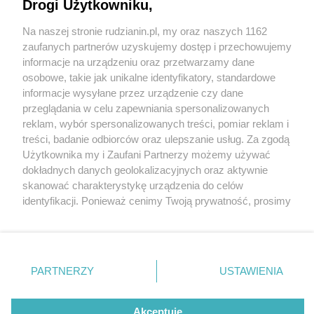
Drogi Użytkowniku,
Na naszej stronie rudzianin.pl, my oraz naszych 1162
Wydawca mediów
lokalnych
zaufanych partnerów uzyskujemy dostęp i przechowujemy
informacje na urządzeniu oraz przetwarzamy dane
osobowe, takie jak unikalne identyfikatory, standardowe
informacje wysyłane przez urządzenie czy dane
przeglądania w celu zapewniania spersonalizowanych
3 / 0
reklam, wybór spersonalizowanych treści, pomiar reklam i
Nie zapomnij
treści, badanie odbiorców oraz ulepszanie usług. Za zgodą
zapoznać się z:
polityką prywatności
regulamin korzystania z portali
Użytkownika my i Zaufani Partnerzy możemy używać
Twoje
miasto
Skontakuj się
z nami
dokładnych danych geolokalizacyjnych oraz aktywnie
Piekary Śląskie
Kontakt
skanować charakterystykę urządzenia do celów
Chorzów
Wydawca
identyfikacji. Ponieważ cenimy Twoją prywatność, prosimy
Tarnowskie Góry
Redakcja
Ruda Śląska
Newsletter
o zgodę na korzystanie z tych technologii poprzez
Świętochłowice
Reklama
kliknięcie „Akceptuję”. Zgoda jest dobrowolna i zawsze
Tychy
możesz ją zmienić/wycofać klikając przycisk ustawień
Bytom
Katowice
prywatności znajdujący się w lewym dolnym rogu strony
REKLAMA
PARTNERZY
USTAWIENIA
Gliwice
. Niektóre rodzaje przetwarzania danych nie wymagają
Zabrze
Zagłębie
zgody użytkownika, ale masz prawo sprzeciwić się
takiemu przetwarzaniu. Preferencje będą miały
Akceptuję