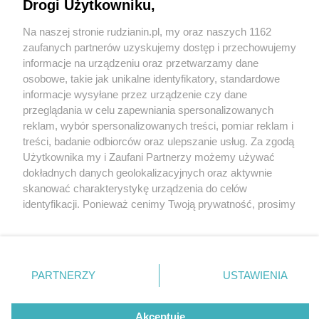
Drogi Użytkowniku,
Na naszej stronie rudzianin.pl, my oraz naszych 1162
Wydawca mediów
lokalnych
zaufanych partnerów uzyskujemy dostęp i przechowujemy
informacje na urządzeniu oraz przetwarzamy dane
osobowe, takie jak unikalne identyfikatory, standardowe
informacje wysyłane przez urządzenie czy dane
przeglądania w celu zapewniania spersonalizowanych
5 / 0
reklam, wybór spersonalizowanych treści, pomiar reklam i
Nie zapomnij
treści, badanie odbiorców oraz ulepszanie usług. Za zgodą
zapoznać się z:
polityką prywatności
regulamin korzystania z portali
Użytkownika my i Zaufani Partnerzy możemy używać
Twoje
miasto
Skontakuj się
z nami
dokładnych danych geolokalizacyjnych oraz aktywnie
Piekary Śląskie
Kontakt
skanować charakterystykę urządzenia do celów
Chorzów
Wydawca
identyfikacji. Ponieważ cenimy Twoją prywatność, prosimy
Tarnowskie Góry
Redakcja
Ruda Śląska
Newsletter
o zgodę na korzystanie z tych technologii poprzez
Świętochłowice
Reklama
kliknięcie „Akceptuję”. Zgoda jest dobrowolna i zawsze
Tychy
możesz ją zmienić/wycofać klikając przycisk ustawień
Bytom
Katowice
prywatności znajdujący się w lewym dolnym rogu strony
REKLAMA
PARTNERZY
USTAWIENIA
Gliwice
. Niektóre rodzaje przetwarzania danych nie wymagają
Zabrze
Zagłębie
zgody użytkownika, ale masz prawo sprzeciwić się
takiemu przetwarzaniu. Preferencje będą miały
Akceptuję