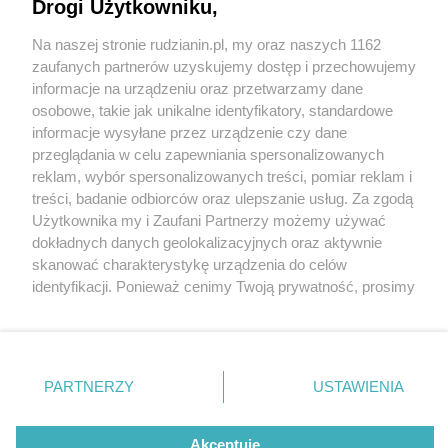
Drogi Użytkowniku,
Na naszej stronie rudzianin.pl, my oraz naszych 1162
Wydawca mediów
lokalnych
zaufanych partnerów uzyskujemy dostęp i przechowujemy
informacje na urządzeniu oraz przetwarzamy dane
osobowe, takie jak unikalne identyfikatory, standardowe
informacje wysyłane przez urządzenie czy dane
przeglądania w celu zapewniania spersonalizowanych
4 / 0
reklam, wybór spersonalizowanych treści, pomiar reklam i
Nie zapomnij
treści, badanie odbiorców oraz ulepszanie usług. Za zgodą
zapoznać się z:
polityką prywatności
regulamin korzystania z portali
Użytkownika my i Zaufani Partnerzy możemy używać
Twoje
miasto
Skontakuj się
z nami
dokładnych danych geolokalizacyjnych oraz aktywnie
Piekary Śląskie
Kontakt
skanować charakterystykę urządzenia do celów
Chorzów
Wydawca
identyfikacji. Ponieważ cenimy Twoją prywatność, prosimy
Tarnowskie Góry
Redakcja
Ruda Śląska
Newsletter
o zgodę na korzystanie z tych technologii poprzez
Świętochłowice
Reklama
kliknięcie „Akceptuję”. Zgoda jest dobrowolna i zawsze
Tychy
możesz ją zmienić/wycofać klikając przycisk ustawień
Bytom
Katowice
prywatności znajdujący się w lewym dolnym rogu strony
REKLAMA
PARTNERZY
USTAWIENIA
Gliwice
. Niektóre rodzaje przetwarzania danych nie wymagają
Zabrze
Zagłębie
zgody użytkownika, ale masz prawo sprzeciwić się
takiemu przetwarzaniu. Preferencje będą miały
Akceptuję