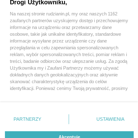
Drogi Użytkowniku,
Na naszej stronie rudzianin.pl, my oraz naszych 1162
Wydawca mediów
lokalnych
zaufanych partnerów uzyskujemy dostęp i przechowujemy
informacje na urządzeniu oraz przetwarzamy dane
osobowe, takie jak unikalne identyfikatory, standardowe
informacje wysyłane przez urządzenie czy dane
przeglądania w celu zapewniania spersonalizowanych
3 / 0
reklam, wybór spersonalizowanych treści, pomiar reklam i
Nie zapomnij
treści, badanie odbiorców oraz ulepszanie usług. Za zgodą
zapoznać się z:
polityką prywatności
regulamin korzystania z portali
Użytkownika my i Zaufani Partnerzy możemy używać
Twoje
miasto
Skontakuj się
z nami
dokładnych danych geolokalizacyjnych oraz aktywnie
Piekary Śląskie
Kontakt
skanować charakterystykę urządzenia do celów
Chorzów
Wydawca
identyfikacji. Ponieważ cenimy Twoją prywatność, prosimy
Tarnowskie Góry
Redakcja
Ruda Śląska
Newsletter
o zgodę na korzystanie z tych technologii poprzez
Świętochłowice
Reklama
kliknięcie „Akceptuję”. Zgoda jest dobrowolna i zawsze
Tychy
możesz ją zmienić/wycofać klikając przycisk ustawień
Bytom
Katowice
prywatności znajdujący się w lewym dolnym rogu strony
REKLAMA
PARTNERZY
USTAWIENIA
Gliwice
. Niektóre rodzaje przetwarzania danych nie wymagają
Zabrze
Zagłębie
zgody użytkownika, ale masz prawo sprzeciwić się
takiemu przetwarzaniu. Preferencje będą miały
Akceptuję