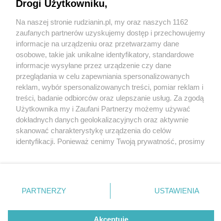
Drogi Użytkowniku,
Na naszej stronie rudzianin.pl, my oraz naszych 1162
Wydawca mediów
lokalnych
zaufanych partnerów uzyskujemy dostęp i przechowujemy
informacje na urządzeniu oraz przetwarzamy dane
osobowe, takie jak unikalne identyfikatory, standardowe
informacje wysyłane przez urządzenie czy dane
przeglądania w celu zapewniania spersonalizowanych
2 / 0
reklam, wybór spersonalizowanych treści, pomiar reklam i
Nie zapomnij
treści, badanie odbiorców oraz ulepszanie usług. Za zgodą
zapoznać się z:
polityką prywatności
regulamin korzystania z portali
Użytkownika my i Zaufani Partnerzy możemy używać
Twoje
miasto
Skontakuj się
z nami
dokładnych danych geolokalizacyjnych oraz aktywnie
Piekary Śląskie
Kontakt
skanować charakterystykę urządzenia do celów
Chorzów
Wydawca
identyfikacji. Ponieważ cenimy Twoją prywatność, prosimy
Tarnowskie Góry
Redakcja
Ruda Śląska
Newsletter
o zgodę na korzystanie z tych technologii poprzez
Świętochłowice
Reklama
kliknięcie „Akceptuję”. Zgoda jest dobrowolna i zawsze
Tychy
możesz ją zmienić/wycofać klikając przycisk ustawień
Bytom
Katowice
prywatności znajdujący się w lewym dolnym rogu strony
REKLAMA
PARTNERZY
USTAWIENIA
Gliwice
. Niektóre rodzaje przetwarzania danych nie wymagają
Zabrze
Zagłębie
zgody użytkownika, ale masz prawo sprzeciwić się
takiemu przetwarzaniu. Preferencje będą miały
Akceptuję