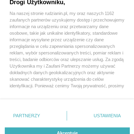
Drogi Użytkowniku,
Na naszej stronie rudzianin.pl, my oraz naszych 1162
Wydawca mediów
lokalnych
zaufanych partnerów uzyskujemy dostęp i przechowujemy
informacje na urządzeniu oraz przetwarzamy dane
osobowe, takie jak unikalne identyfikatory, standardowe
informacje wysyłane przez urządzenie czy dane
przeglądania w celu zapewniania spersonalizowanych
1 / 0
reklam, wybór spersonalizowanych treści, pomiar reklam i
Nie zapomnij
treści, badanie odbiorców oraz ulepszanie usług. Za zgodą
zapoznać się z:
polityką prywatności
regulamin korzystania z portali
Użytkownika my i Zaufani Partnerzy możemy używać
Twoje
miasto
Skontakuj się
z nami
dokładnych danych geolokalizacyjnych oraz aktywnie
Piekary Śląskie
Kontakt
skanować charakterystykę urządzenia do celów
Chorzów
Wydawca
identyfikacji. Ponieważ cenimy Twoją prywatność, prosimy
Tarnowskie Góry
Redakcja
Ruda Śląska
Newsletter
o zgodę na korzystanie z tych technologii poprzez
Świętochłowice
Reklama
kliknięcie „Akceptuję”. Zgoda jest dobrowolna i zawsze
Tychy
możesz ją zmienić/wycofać klikając przycisk ustawień
Bytom
Katowice
prywatności znajdujący się w lewym dolnym rogu strony
REKLAMA
PARTNERZY
USTAWIENIA
Gliwice
. Niektóre rodzaje przetwarzania danych nie wymagają
Zabrze
Zagłębie
zgody użytkownika, ale masz prawo sprzeciwić się
takiemu przetwarzaniu. Preferencje będą miały
Akceptuję