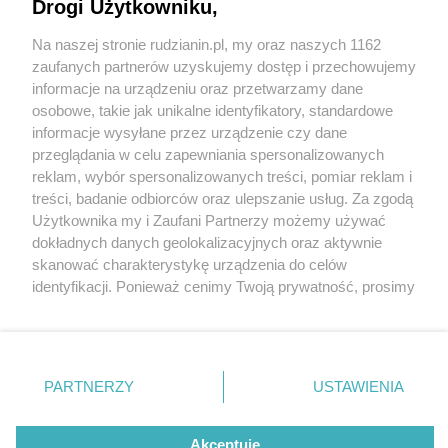
zrekultywowanej hałdy przy Bukowej w Rudzie
Drogi Użytkowniku,
Śląskiej?
Na naszej stronie rudzianin.pl, my oraz naszych 1162
Wydawca mediów
lokalnych
zaufanych partnerów uzyskujemy dostęp i przechowujemy
informacje na urządzeniu oraz przetwarzamy dane
osobowe, takie jak unikalne identyfikatory, standardowe
informacje wysyłane przez urządzenie czy dane
przeglądania w celu zapewniania spersonalizowanych
4 / 5
reklam, wybór spersonalizowanych treści, pomiar reklam i
Nie zapomnij
treści, badanie odbiorców oraz ulepszanie usług. Za zgodą
zapoznać się z:
polityką prywatności
regulamin korzystania z portali
Bukowa MD 8
Użytkownika my i Zaufani Partnerzy możemy używać
Twoje
miasto
Skontakuj się
z nami
dokładnych danych geolokalizacyjnych oraz aktywnie
Piekary Śląskie
Kontakt
skanować charakterystykę urządzenia do celów
Chorzów
Wydawca
identyfikacji. Ponieważ cenimy Twoją prywatność, prosimy
Tarnowskie Góry
Redakcja
Ruda Śląska
Newsletter
o zgodę na korzystanie z tych technologii poprzez
Świętochłowice
Reklama
kliknięcie „Akceptuję”. Zgoda jest dobrowolna i zawsze
Tychy
możesz ją zmienić/wycofać klikając przycisk ustawień
Bytom
Katowice
prywatności znajdujący się w lewym dolnym rogu strony
REKLAMA
PARTNERZY
USTAWIENIA
Gliwice
. Niektóre rodzaje przetwarzania danych nie wymagają
Zabrze
Zagłębie
zgody użytkownika, ale masz prawo sprzeciwić się
takiemu przetwarzaniu. Preferencje będą miały
Akceptuję