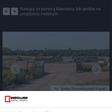
REKLAMA
Nawiguj za pomocą klawiatury, lub gestów na
urządzeniu mobilnym.
fot: Spółka Restrukturyzacji Kopalń
Cyrk na kółkach, czyli czyj jest teren