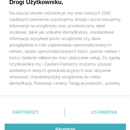
zrekultywowanej hałdy przy Bukowej w Rudzie
Drogi Użytkowniku,
Śląskiej?
Na naszej stronie rudzianin.pl, my oraz naszych 1160
Wydawca mediów
lokalnych
zaufanych partnerów uzyskujemy dostęp i przechowujemy
informacje na urządzeniu oraz przetwarzamy dane
osobowe, takie jak unikalne identyfikatory, standardowe
informacje wysyłane przez urządzenie czy dane
przeglądania w celu zapewniania spersonalizowanych
1 / 5
reklam, wybór spersonalizowanych treści, pomiar reklam i
Nie zapomnij
treści, badanie odbiorców oraz ulepszanie usług. Za zgodą
zapoznać się z:
polityką prywatności
regulamin korzystania z portali
Bukowa MD 11
Użytkownika my i Zaufani Partnerzy możemy używać
Twoje
miasto
Skontakuj się
z nami
dokładnych danych geolokalizacyjnych oraz aktywnie
Piekary Śląskie
Kontakt
skanować charakterystykę urządzenia do celów
Chorzów
Wydawca
identyfikacji. Ponieważ cenimy Twoją prywatność, prosimy
Tarnowskie Góry
Redakcja
Ruda Śląska
Newsletter
o zgodę na korzystanie z tych technologii poprzez
Świętochłowice
Reklama
kliknięcie „Akceptuję”. Zgoda jest dobrowolna i zawsze
Tychy
możesz ją zmienić/wycofać klikając przycisk ustawień
Bytom
Katowice
prywatności znajdujący się w lewym dolnym rogu strony
REKLAMA
PARTNERZY
USTAWIENIA
Gliwice
. Niektóre rodzaje przetwarzania danych nie wymagają
Zabrze
Zagłębie
zgody użytkownika, ale masz prawo sprzeciwić się
takiemu przetwarzaniu. Preferencje będą miały
Akceptuję