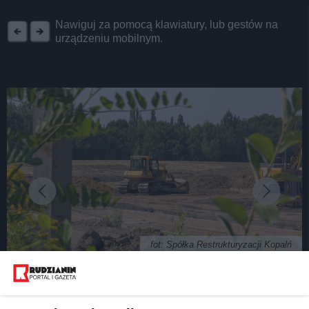
REKLAMA
Nawiguj za pomocą klawiatury, lub gestów na
urządzeniu mobilnym.
fot: Spółka Restrukturyzacji Kopalń
Cyrk na kółkach, czyli czyj jest teren