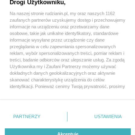
Drogi Użytkowniku,
Na naszej stronie rudzianin.pl, my oraz naszych 1162
Wydawca mediów
lokalnych
zaufanych partnerów uzyskujemy dostęp i przechowujemy
informacje na urządzeniu oraz przetwarzamy dane
osobowe, takie jak unikalne identyfikatory, standardowe
informacje wysyłane przez urządzenie czy dane
przeglądania w celu zapewniania spersonalizowanych
3 / 0
reklam, wybór spersonalizowanych treści, pomiar reklam i
Nie zapomnij
treści, badanie odbiorców oraz ulepszanie usług. Za zgodą
zapoznać się z:
polityką prywatności
regulamin korzystania z portali
Użytkownika my i Zaufani Partnerzy możemy używać
Twoje
miasto
Skontakuj się
z nami
dokładnych danych geolokalizacyjnych oraz aktywnie
Piekary Śląskie
Kontakt
skanować charakterystykę urządzenia do celów
Chorzów
Wydawca
identyfikacji. Ponieważ cenimy Twoją prywatność, prosimy
Tarnowskie Góry
Redakcja
Ruda Śląska
Newsletter
o zgodę na korzystanie z tych technologii poprzez
Świętochłowice
Reklama
kliknięcie „Akceptuję”. Zgoda jest dobrowolna i zawsze
Tychy
możesz ją zmienić/wycofać klikając przycisk ustawień
Bytom
Katowice
prywatności znajdujący się w lewym dolnym rogu strony
REKLAMA
PARTNERZY
USTAWIENIA
Gliwice
. Niektóre rodzaje przetwarzania danych nie wymagają
Zabrze
Zagłębie
zgody użytkownika, ale masz prawo sprzeciwić się
takiemu przetwarzaniu. Preferencje będą miały
Akceptuję