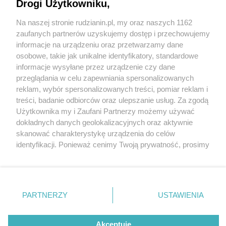
Drogi Użytkowniku,
Na naszej stronie rudzianin.pl, my oraz naszych 1162
Wydawca mediów
lokalnych
zaufanych partnerów uzyskujemy dostęp i przechowujemy
informacje na urządzeniu oraz przetwarzamy dane
osobowe, takie jak unikalne identyfikatory, standardowe
informacje wysyłane przez urządzenie czy dane
przeglądania w celu zapewniania spersonalizowanych
15 / 0
reklam, wybór spersonalizowanych treści, pomiar reklam i
Nie zapomnij
treści, badanie odbiorców oraz ulepszanie usług. Za zgodą
zapoznać się z:
polityką prywatności
regulamin korzystania z portali
Użytkownika my i Zaufani Partnerzy możemy używać
Twoje
miasto
Skontakuj się
z nami
dokładnych danych geolokalizacyjnych oraz aktywnie
Piekary Śląskie
Kontakt
skanować charakterystykę urządzenia do celów
Chorzów
Wydawca
identyfikacji. Ponieważ cenimy Twoją prywatność, prosimy
Tarnowskie Góry
Redakcja
Ruda Śląska
Newsletter
o zgodę na korzystanie z tych technologii poprzez
Świętochłowice
Reklama
kliknięcie „Akceptuję”. Zgoda jest dobrowolna i zawsze
Tychy
możesz ją zmienić/wycofać klikając przycisk ustawień
Bytom
Katowice
prywatności znajdujący się w lewym dolnym rogu strony
REKLAMA
PARTNERZY
USTAWIENIA
Gliwice
. Niektóre rodzaje przetwarzania danych nie wymagają
Zabrze
Zagłębie
zgody użytkownika, ale masz prawo sprzeciwić się
takiemu przetwarzaniu. Preferencje będą miały
Akceptuję