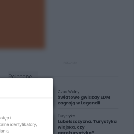
REKLAMA
Polecane
Czas Wolny
Światowe gwiazdy EDM
zagrają w Legendii
Turystyka
stęp i
Lubelszczyzna. Turystyka
lne identyfikatory,
wiejska, czy
iania
agroturystyka?