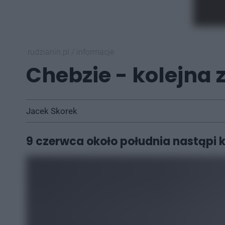
rudzianin.pl
/
informacje
Chebzie - kolejna 
Jacek Skorek
9 czerwca około południa nastąpi 