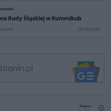
resować:
wa Rudy Śląskiej w Rummikub
 Skorek
03/06/2026
zianin.pl
Napisz