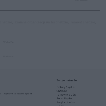
do mnie
chebzie,
zmiana organizacji ruchu chebzie,
remont chebzie,
REKLAMA
REKLAMA
Twoje
miasto
Piekary Śląskie
Chorzów
i
regulamin korzystania z portali
Tarnowskie Góry
Ruda Śląska
Świętochłowice