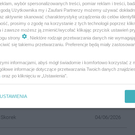
klam, wybór spersonalizowanych treści, pomiar reklam i treści, bad
 zgodą Użytkownika my i Zaufani Partnerzy możemy używać dokład
az aktywnie skanować charakterystykę urządzenia do celów identyfi
resować:
ść, prosimy o zgodę na korzystanie z tych technologii poprzez klikn
a i zawsze możesz ją zmienić/wycofać klikając przycisk ustawień pr
patrol - postanowił uciekać. 21-
ogu strony
. Niektóre rodzaje przetwarzania danych nie wymagaj
udy Śląskiej miał powody
iwić się takiemu przetwarzaniu. Preferencje będą miały zastosowania
 Skorek
08/06/2026
szymi informacjami, abyś mógł świadomie i komfortowo korzystać z
gółowe informacje dotyczące przetwarzania Twoich danych znajdzi
s
oraz po kliknięciu w „Ustawienia”.
resować:
ce, posesje, ogródki działkowe -
USTAWIENIA
 Rudą Śląską
 Skorek
04/06/2026