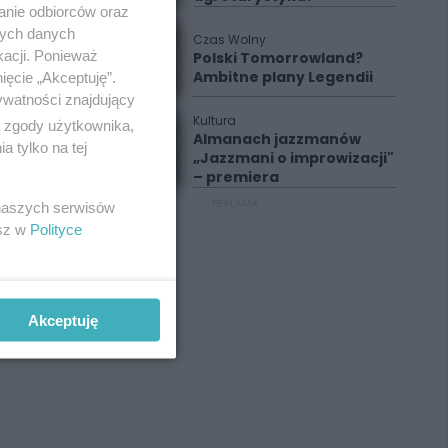
anie odbiorców oraz
nych danych
Czas Wolny
kacji. Ponieważ
Polski Tomorrowland?
Ambitne plany Legendii
ięcie „Akceptuję”.
ywatności znajdujący
Kultura
ą zgody użytkownika,
Almanach jazzmanów
 tylko na tej
„Jazzmani o improwizacji"
– premiera
REKLAMA
 naszych serwisów
esz w
Polityce
Akceptuję