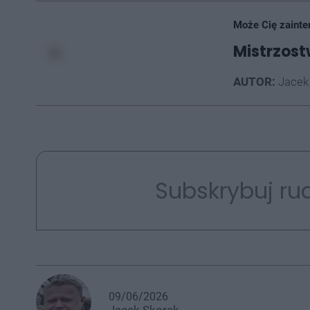
Może Cię zainte
Mistrzost
AUTOR:
Jacek
Subskrybuj rud
09/06/2026
Jacek
Skorek