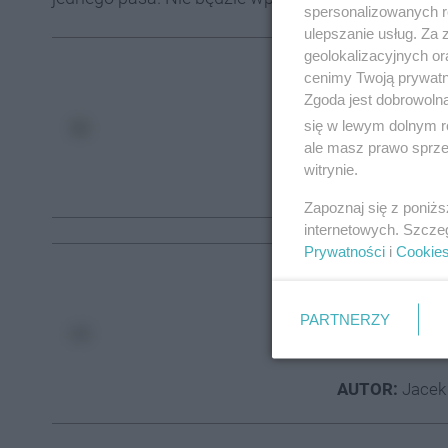
spersonalizowanych re
ulepszanie usług. Za
geolokalizacyjnych or
Może Cię zainte
cenimy Twoją prywatno
Zgoda jest dobrowoln
Zauważył 
się w lewym dolnym r
latek z R
ale masz prawo sprzec
witrynie.
AUTOR:
Jacek
Zapoznaj się z poniż
internetowych. Szcze
Prywatności
i
Cookie
Może Cię zainte
Zalane uli
PARTNERZY
ulewa nad
AUTOR:
Jacek