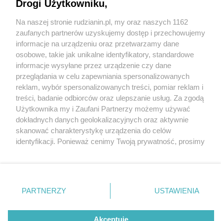
Drogi Użytkowniku,
Na naszej stronie rudzianin.pl, my oraz naszych 1162
Wydawca mediów
lokalnych
zaufanych partnerów uzyskujemy dostęp i przechowujemy
informacje na urządzeniu oraz przetwarzamy dane
osobowe, takie jak unikalne identyfikatory, standardowe
informacje wysyłane przez urządzenie czy dane
przeglądania w celu zapewniania spersonalizowanych
4 / 0
reklam, wybór spersonalizowanych treści, pomiar reklam i
Nie zapomnij
treści, badanie odbiorców oraz ulepszanie usług. Za zgodą
zapoznać się z:
polityką prywatności
regulamin korzystania z portali
Użytkownika my i Zaufani Partnerzy możemy używać
Twoje
miasto
Skontakuj się
z nami
dokładnych danych geolokalizacyjnych oraz aktywnie
Piekary Śląskie
Kontakt
skanować charakterystykę urządzenia do celów
Chorzów
Wydawca
identyfikacji. Ponieważ cenimy Twoją prywatność, prosimy
Tarnowskie Góry
Redakcja
Ruda Śląska
Newsletter
o zgodę na korzystanie z tych technologii poprzez
Świętochłowice
Reklama
kliknięcie „Akceptuję”. Zgoda jest dobrowolna i zawsze
Tychy
możesz ją zmienić/wycofać klikając przycisk ustawień
Bytom
Katowice
prywatności znajdujący się w lewym dolnym rogu strony
REKLAMA
PARTNERZY
USTAWIENIA
Gliwice
. Niektóre rodzaje przetwarzania danych nie wymagają
Zabrze
Zagłębie
zgody użytkownika, ale masz prawo sprzeciwić się
takiemu przetwarzaniu. Preferencje będą miały
Akceptuję