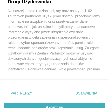
Drogi Użytkowniku,
Na naszej stronie rudzianin.pl, my oraz naszych 1162
Wydawca mediów
lokalnych
zaufanych partnerów uzyskujemy dostęp i przechowujemy
informacje na urządzeniu oraz przetwarzamy dane
osobowe, takie jak unikalne identyfikatory, standardowe
informacje wysyłane przez urządzenie czy dane
przeglądania w celu zapewniania spersonalizowanych
4 / 0
reklam, wybór spersonalizowanych treści, pomiar reklam i
Nie zapomnij
treści, badanie odbiorców oraz ulepszanie usług. Za zgodą
zapoznać się z:
polityką prywatności
regulamin korzystania z portali
Użytkownika my i Zaufani Partnerzy możemy używać
Twoje
miasto
Skontakuj się
z nami
dokładnych danych geolokalizacyjnych oraz aktywnie
Piekary Śląskie
Kontakt
skanować charakterystykę urządzenia do celów
Chorzów
Wydawca
identyfikacji. Ponieważ cenimy Twoją prywatność, prosimy
Tarnowskie Góry
Redakcja
Ruda Śląska
Newsletter
o zgodę na korzystanie z tych technologii poprzez
Świętochłowice
Reklama
kliknięcie „Akceptuję”. Zgoda jest dobrowolna i zawsze
Tychy
możesz ją zmienić/wycofać klikając przycisk ustawień
Bytom
Katowice
prywatności znajdujący się w lewym dolnym rogu strony
REKLAMA
PARTNERZY
USTAWIENIA
Gliwice
. Niektóre rodzaje przetwarzania danych nie wymagają
Zabrze
Zagłębie
zgody użytkownika, ale masz prawo sprzeciwić się
takiemu przetwarzaniu. Preferencje będą miały
Akceptuję