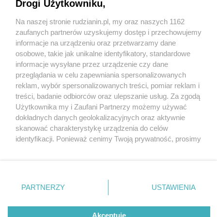
Drogi Użytkowniku,
Na naszej stronie rudzianin.pl, my oraz naszych 1162
Wydawca mediów
lokalnych
zaufanych partnerów uzyskujemy dostęp i przechowujemy
informacje na urządzeniu oraz przetwarzamy dane
osobowe, takie jak unikalne identyfikatory, standardowe
informacje wysyłane przez urządzenie czy dane
przeglądania w celu zapewniania spersonalizowanych
4 / 0
reklam, wybór spersonalizowanych treści, pomiar reklam i
Nie zapomnij
treści, badanie odbiorców oraz ulepszanie usług. Za zgodą
zapoznać się z:
polityką prywatności
regulamin korzystania z portali
Użytkownika my i Zaufani Partnerzy możemy używać
Twoje
miasto
Skontakuj się
z nami
dokładnych danych geolokalizacyjnych oraz aktywnie
Piekary Śląskie
Kontakt
skanować charakterystykę urządzenia do celów
Chorzów
Wydawca
identyfikacji. Ponieważ cenimy Twoją prywatność, prosimy
Tarnowskie Góry
Redakcja
Ruda Śląska
Newsletter
o zgodę na korzystanie z tych technologii poprzez
Świętochłowice
Reklama
kliknięcie „Akceptuję”. Zgoda jest dobrowolna i zawsze
Tychy
możesz ją zmienić/wycofać klikając przycisk ustawień
Bytom
Katowice
prywatności znajdujący się w lewym dolnym rogu strony
REKLAMA
PARTNERZY
USTAWIENIA
Gliwice
. Niektóre rodzaje przetwarzania danych nie wymagają
Zabrze
Zagłębie
zgody użytkownika, ale masz prawo sprzeciwić się
takiemu przetwarzaniu. Preferencje będą miały
Akceptuję