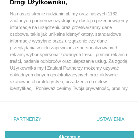
Drogi Użytkowniku,
Na naszej stronie rudzianin.pl, my oraz naszych 1162
Wydawca mediów
lokalnych
zaufanych partnerów uzyskujemy dostęp i przechowujemy
informacje na urządzeniu oraz przetwarzamy dane
osobowe, takie jak unikalne identyfikatory, standardowe
informacje wysyłane przez urządzenie czy dane
przeglądania w celu zapewniania spersonalizowanych
1 / 0
reklam, wybór spersonalizowanych treści, pomiar reklam i
Nie zapomnij
treści, badanie odbiorców oraz ulepszanie usług. Za zgodą
zapoznać się z:
polityką prywatności
regulamin korzystania z portali
Użytkownika my i Zaufani Partnerzy możemy używać
Twoje
miasto
Skontakuj się
z nami
dokładnych danych geolokalizacyjnych oraz aktywnie
Piekary Śląskie
Kontakt
skanować charakterystykę urządzenia do celów
Chorzów
Wydawca
identyfikacji. Ponieważ cenimy Twoją prywatność, prosimy
Tarnowskie Góry
Redakcja
Ruda Śląska
Newsletter
o zgodę na korzystanie z tych technologii poprzez
Świętochłowice
Reklama
kliknięcie „Akceptuję”. Zgoda jest dobrowolna i zawsze
Tychy
możesz ją zmienić/wycofać klikając przycisk ustawień
Bytom
Katowice
prywatności znajdujący się w lewym dolnym rogu strony
REKLAMA
PARTNERZY
USTAWIENIA
Gliwice
. Niektóre rodzaje przetwarzania danych nie wymagają
Zabrze
Zagłębie
zgody użytkownika, ale masz prawo sprzeciwić się
takiemu przetwarzaniu. Preferencje będą miały
Akceptuję