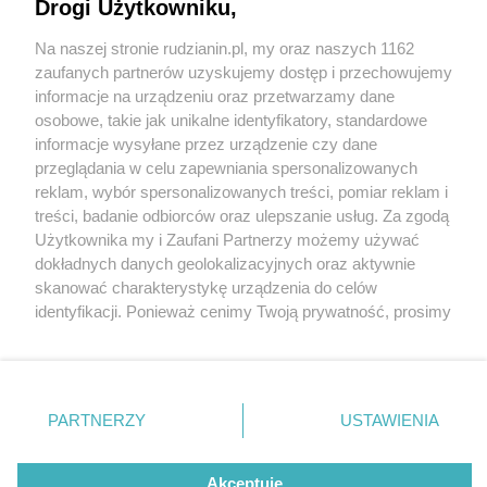
Drogi Użytkowniku,
Na naszej stronie rudzianin.pl, my oraz naszych 1162
Wydawca mediów
lokalnych
zaufanych partnerów uzyskujemy dostęp i przechowujemy
informacje na urządzeniu oraz przetwarzamy dane
osobowe, takie jak unikalne identyfikatory, standardowe
informacje wysyłane przez urządzenie czy dane
przeglądania w celu zapewniania spersonalizowanych
33 / 0
reklam, wybór spersonalizowanych treści, pomiar reklam i
Nie zapomnij
treści, badanie odbiorców oraz ulepszanie usług. Za zgodą
zapoznać się z:
polityką prywatności
regulamin korzystania z portali
Użytkownika my i Zaufani Partnerzy możemy używać
Twoje
miasto
Skontakuj się
z nami
dokładnych danych geolokalizacyjnych oraz aktywnie
Piekary Śląskie
Kontakt
skanować charakterystykę urządzenia do celów
Chorzów
Wydawca
identyfikacji. Ponieważ cenimy Twoją prywatność, prosimy
Tarnowskie Góry
Redakcja
Ruda Śląska
Newsletter
o zgodę na korzystanie z tych technologii poprzez
Świętochłowice
Reklama
kliknięcie „Akceptuję”. Zgoda jest dobrowolna i zawsze
Tychy
możesz ją zmienić/wycofać klikając przycisk ustawień
Bytom
Katowice
prywatności znajdujący się w lewym dolnym rogu strony
REKLAMA
PARTNERZY
USTAWIENIA
Gliwice
. Niektóre rodzaje przetwarzania danych nie wymagają
Zabrze
Zagłębie
zgody użytkownika, ale masz prawo sprzeciwić się
takiemu przetwarzaniu. Preferencje będą miały
Akceptuję