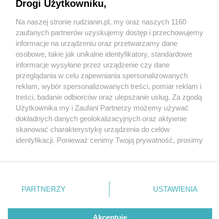
Drogi Użytkowniku,
Na naszej stronie rudzianin.pl, my oraz naszych 1160
Wydawca mediów
lokalnych
zaufanych partnerów uzyskujemy dostęp i przechowujemy
informacje na urządzeniu oraz przetwarzamy dane
osobowe, takie jak unikalne identyfikatory, standardowe
informacje wysyłane przez urządzenie czy dane
przeglądania w celu zapewniania spersonalizowanych
5 / 0
reklam, wybór spersonalizowanych treści, pomiar reklam i
Nie zapomnij
treści, badanie odbiorców oraz ulepszanie usług. Za zgodą
zapoznać się z:
polityką prywatności
regulamin korzystania z portali
Użytkownika my i Zaufani Partnerzy możemy używać
Twoje
miasto
Skontakuj się
z nami
dokładnych danych geolokalizacyjnych oraz aktywnie
Piekary Śląskie
Kontakt
skanować charakterystykę urządzenia do celów
Chorzów
Wydawca
identyfikacji. Ponieważ cenimy Twoją prywatność, prosimy
Tarnowskie Góry
Redakcja
Ruda Śląska
Newsletter
o zgodę na korzystanie z tych technologii poprzez
Świętochłowice
Reklama
kliknięcie „Akceptuję”. Zgoda jest dobrowolna i zawsze
Tychy
możesz ją zmienić/wycofać klikając przycisk ustawień
Bytom
Katowice
prywatności znajdujący się w lewym dolnym rogu strony
REKLAMA
PARTNERZY
USTAWIENIA
Gliwice
. Niektóre rodzaje przetwarzania danych nie wymagają
Zabrze
Zagłębie
zgody użytkownika, ale masz prawo sprzeciwić się
takiemu przetwarzaniu. Preferencje będą miały
Akceptuję