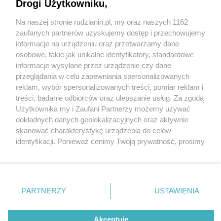
Drogi Użytkowniku,
Na naszej stronie rudzianin.pl, my oraz naszych 1162
Wydawca mediów
lokalnych
zaufanych partnerów uzyskujemy dostęp i przechowujemy
informacje na urządzeniu oraz przetwarzamy dane
osobowe, takie jak unikalne identyfikatory, standardowe
informacje wysyłane przez urządzenie czy dane
przeglądania w celu zapewniania spersonalizowanych
6 / 0
reklam, wybór spersonalizowanych treści, pomiar reklam i
Nie zapomnij
treści, badanie odbiorców oraz ulepszanie usług. Za zgodą
zapoznać się z:
polityką prywatności
regulamin korzystania z portali
Użytkownika my i Zaufani Partnerzy możemy używać
Twoje
miasto
Skontakuj się
z nami
dokładnych danych geolokalizacyjnych oraz aktywnie
Piekary Śląskie
Kontakt
skanować charakterystykę urządzenia do celów
Chorzów
Wydawca
identyfikacji. Ponieważ cenimy Twoją prywatność, prosimy
Tarnowskie Góry
Redakcja
Ruda Śląska
Newsletter
o zgodę na korzystanie z tych technologii poprzez
Świętochłowice
Reklama
kliknięcie „Akceptuję”. Zgoda jest dobrowolna i zawsze
Tychy
możesz ją zmienić/wycofać klikając przycisk ustawień
Bytom
Katowice
prywatności znajdujący się w lewym dolnym rogu strony
REKLAMA
PARTNERZY
USTAWIENIA
Gliwice
. Niektóre rodzaje przetwarzania danych nie wymagają
Zabrze
Zagłębie
zgody użytkownika, ale masz prawo sprzeciwić się
takiemu przetwarzaniu. Preferencje będą miały
Akceptuję