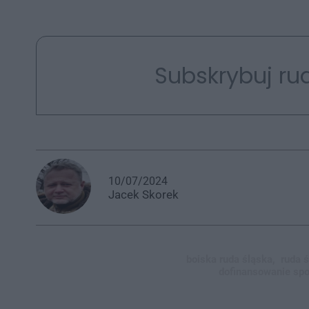
Subskrybuj rud
10/07/2024
Jacek
Skorek
boiska ruda śląska,
ruda ś
dofinansowanie spor