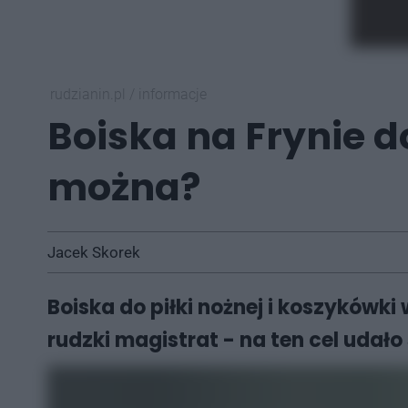
rudzianin.pl
/
informacje
Boiska na Frynie d
można?
Jacek Skorek
Boiska do piłki nożnej i koszykówk
rudzki magistrat - na ten cel udało