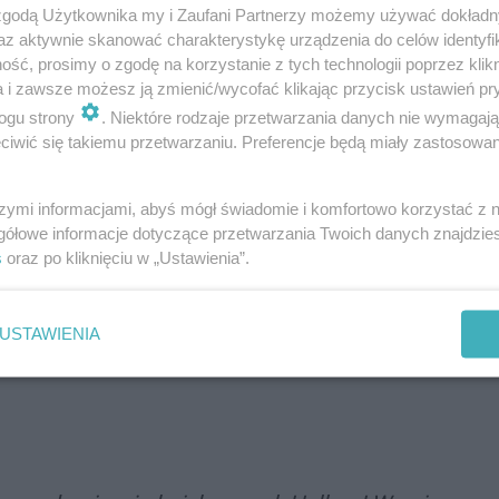
 zgodą Użytkownika my i Zaufani Partnerzy możemy używać dokład
az aktywnie skanować charakterystykę urządzenia do celów identyfi
ść, prosimy o zgodę na korzystanie z tych technologii poprzez klikn
a i zawsze możesz ją zmienić/wycofać klikając przycisk ustawień pr
ogu strony
. Niektóre rodzaje przetwarzania danych nie wymagaj
iwić się takiemu przetwarzaniu. Preferencje będą miały zastosowania
szymi informacjami, abyś mógł świadomie i komfortowo korzystać z
gółowe informacje dotyczące przetwarzania Twoich danych znajdzi
s
oraz po kliknięciu w „Ustawienia”.
u przy ulicy Hallera pozyskano z Funduszu Rozwoju
USTAWIENIA
ji kompleksów sportowych "Moje Boisko – ORLIK