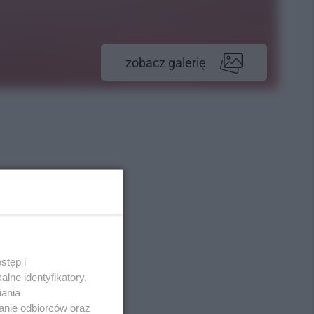
zobacz galerię
stęp i
lne identyfikatory,
iania
anie odbiorców oraz