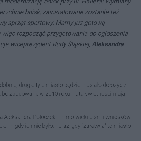
a modernizację boisk przy ul. Hallera! Wymiany
zchnie boisk, zainstalowane zostanie też
wy sprzęt sportowy. Mamy już gotową
 więc rozpocząć przygotowania do ogłoszenia
rmuje wiceprezydent Rudy Śląskiej,
Aleksandra
obniej drugie tyle miasto będzie musiało dołożyć z
e, bo zbudowane w 2010 roku - lata świetności mają
a Aleksandra Poloczek - mimo wielu pism i wniosków
le - nigdy ich nie było. Teraz, gdy "załatwia" to miasto