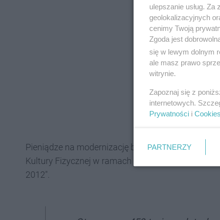
ulepszanie usług. Za
geolokalizacyjnych or
cenimy Twoją prywatno
Zgoda jest dobrowoln
się w lewym dolnym r
ale masz prawo sprzec
witrynie.
Zapoznaj się z poniż
internetowych. Szcze
Prywatności
i
Cookie
Pieniądze na modernizację boisk w Nowym Bytomi
PARTNERZY
Kultury Fizycznej w ramach Programu modernizac
2012".