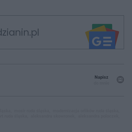
zianin.pl
Napisz
do mnie
ląska,
mosir ruda śląska,
modernizacja orlików ruda śląska,
t ruda śląska,
aleksandra skowronek,
aleksandra poloczek,