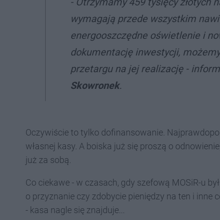
- Otrzymamy 459 tysięcy złotych n
wymagają przede wszystkim nawier
energooszczędne oświetlenie i no
dokumentację inwestycji, możemy
przetargu na jej realizację - info
Skowronek
.
Oczywiście to tylko dofinansowanie. Najprawdopod
własnej kasy. A boiska już się proszą o odnowieni
już za sobą.
Co ciekawe - w czasach, gdy szefową MOSiR-u był
o przyznanie czy zdobycie pieniędzy na ten i inne ce
- kasa nagle się znajduje...