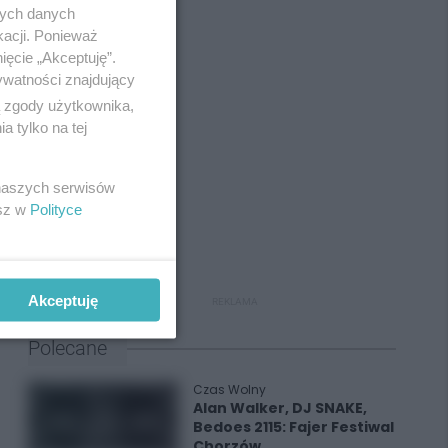
nych danych
kacji. Ponieważ
ięcie „Akceptuję”.
ywatności znajdujący
ą zgody użytkownika,
 tylko na tej
 naszych serwisów
esz w
Polityce
Akceptuję
REKLAMA
Polecane
Czas Wolny
Alan Walker, DJ SNAKE,
Bedoes 2115: Fajer Festiwal
Chorzów