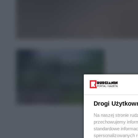
Drogi Użytkow
Na naszej stronie rud
przechowujemy informa
standardowe informac
spersonalizowanych re