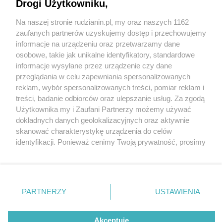
Drogi Użytkowniku,
Na naszej stronie rudzianin.pl, my oraz naszych 1162
Wydawca mediów
lokalnych
zaufanych partnerów uzyskujemy dostęp i przechowujemy
informacje na urządzeniu oraz przetwarzamy dane
osobowe, takie jak unikalne identyfikatory, standardowe
informacje wysyłane przez urządzenie czy dane
przeglądania w celu zapewniania spersonalizowanych
1 / 0
reklam, wybór spersonalizowanych treści, pomiar reklam i
Nie zapomnij
treści, badanie odbiorców oraz ulepszanie usług. Za zgodą
zapoznać się z:
polityką prywatności
regulamin korzystania z portali
Użytkownika my i Zaufani Partnerzy możemy używać
Twoje
miasto
Skontakuj się
z nami
dokładnych danych geolokalizacyjnych oraz aktywnie
Piekary Śląskie
Kontakt
skanować charakterystykę urządzenia do celów
Chorzów
Wydawca
identyfikacji. Ponieważ cenimy Twoją prywatność, prosimy
Tarnowskie Góry
Redakcja
Ruda Śląska
Newsletter
o zgodę na korzystanie z tych technologii poprzez
Świętochłowice
Reklama
kliknięcie „Akceptuję”. Zgoda jest dobrowolna i zawsze
Tychy
możesz ją zmienić/wycofać klikając przycisk ustawień
Bytom
Katowice
prywatności znajdujący się w lewym dolnym rogu strony
REKLAMA
PARTNERZY
USTAWIENIA
Gliwice
. Niektóre rodzaje przetwarzania danych nie wymagają
Zabrze
Zagłębie
zgody użytkownika, ale masz prawo sprzeciwić się
takiemu przetwarzaniu. Preferencje będą miały
Akceptuję