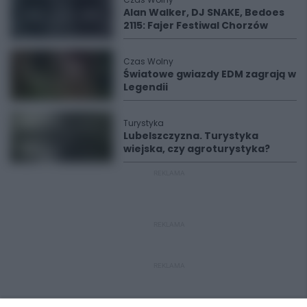
Alan Walker, DJ SNAKE, Bedoes
2115: Fajer Festiwal Chorzów
Czas Wolny
Światowe gwiazdy EDM zagrają w
Legendii
Turystyka
Lubelszczyzna. Turystyka
wiejska, czy agroturystyka?
REKLAMA
REKLAMA
REKLAMA