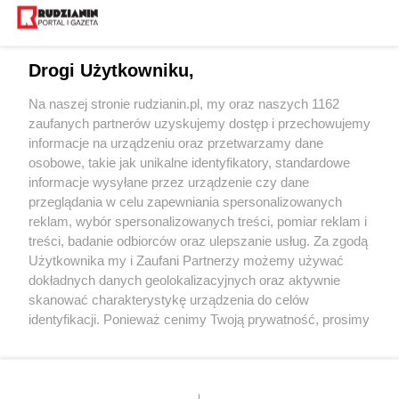
Drogi Użytkowniku,
Na naszej stronie rudzianin.pl, my oraz naszych 1162
Wydawca mediów
lokalnych
zaufanych partnerów uzyskujemy dostęp i przechowujemy
informacje na urządzeniu oraz przetwarzamy dane
osobowe, takie jak unikalne identyfikatory, standardowe
informacje wysyłane przez urządzenie czy dane
przeglądania w celu zapewniania spersonalizowanych
reklam, wybór spersonalizowanych treści, pomiar reklam i
Nie zapomnij
treści, badanie odbiorców oraz ulepszanie usług. Za zgodą
zapoznać się z:
polityką prywatności
regulamin korzystania z portali
Użytkownika my i Zaufani Partnerzy możemy używać
Twoje
miasto
Skontakuj się
z nami
dokładnych danych geolokalizacyjnych oraz aktywnie
Piekary Śląskie
Kontakt
skanować charakterystykę urządzenia do celów
Chorzów
Wydawca
identyfikacji. Ponieważ cenimy Twoją prywatność, prosimy
Tarnowskie Góry
Redakcja
Ruda Śląska
Newsletter
o zgodę na korzystanie z tych technologii poprzez
Świętochłowice
Reklama
kliknięcie „Akceptuję”. Zgoda jest dobrowolna i zawsze
Tychy
możesz ją zmienić/wycofać klikając przycisk ustawień
Bytom
Katowice
prywatności znajdujący się w lewym dolnym rogu strony