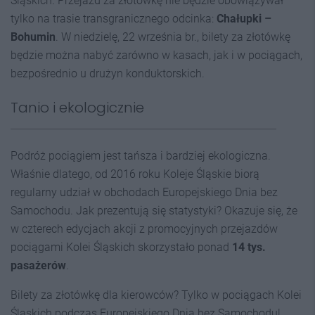
Śląskich. Przejazd za złotówkę nie będzie obowiązywał
tylko na trasie transgranicznego odcinka:
Chałupki –
Bohumin
. W niedzielę, 22 września br., bilety za złotówkę
będzie można nabyć zarówno w kasach, jak i w pociągach,
bezpośrednio u drużyn konduktorskich.
Tanio i ekologicznie
Podróż pociągiem jest tańsza i bardziej ekologiczna.
Właśnie dlatego, od 2016 roku Koleje Śląskie biorą
regularny udział w obchodach Europejskiego Dnia bez
Samochodu. Jak prezentują się statystyki? Okazuje się, że
w czterech edycjach akcji z promocyjnych przejazdów
pociągami Kolei Śląskich skorzystało ponad
14 tys.
pasażerów
.
Bilety za złotówkę dla kierowców? Tylko w pociągach Kolei
Śląskich podczas Europejskiego Dnia bez Samochodu!