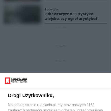
Turystyka
Lubelszczyzna. Turystyka
wiejska, czy agroturystyka?
REKLAMA
REKLAMA
REKLAMA
Drogi Użytkowniku,
Na naszej stronie rudzianin.pl, my oraz naszych 1162
Wydawca mediów
lokalnych
zaufanych partnerów uzyskujemy dostęp i przechowujemy