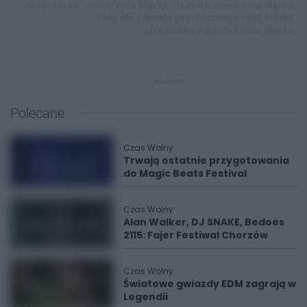
ruda śłąska,
mosir ruda śląska,
burloch arena ruda śląska,
bieg dla zdrowia psychicznego ruda śląska,
aleksandra poloczek ruda śląska,
REKLAMA
Polecane
Czas Wolny
Trwają ostatnie przygotowania
do Magic Beats Festival
Czas Wolny
Alan Walker, DJ SNAKE, Bedoes
2115: Fajer Festiwal Chorzów
Czas Wolny
Światowe gwiazdy EDM zagrają w
Legendii