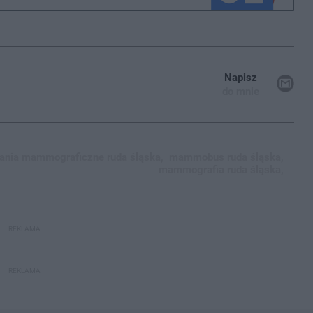
Napisz
do mnie
ania mammograficzne ruda śląska,
mammobus ruda śląska,
mammografia ruda śląska,
REKLAMA
REKLAMA