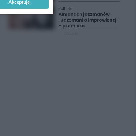
Akceptuję
Kultura
Almanach jazzmanów
„Jazzmani o improwizacji"
– premiera
REKLAMA