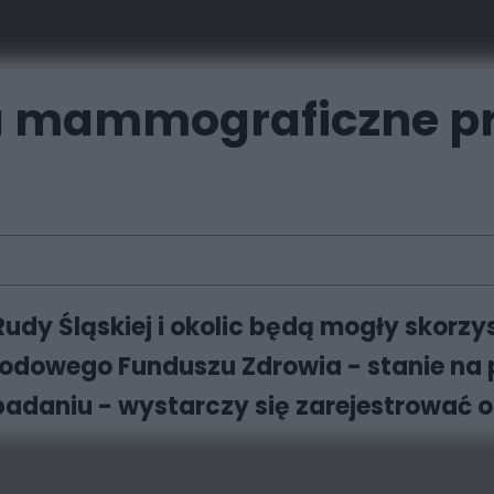
 mammograficzne prz
dy Śląskiej i okolic będą mogły skorzy
owego Funduszu Zdrowia - stanie na p
w badaniu - wystarczy się zarejestrować on