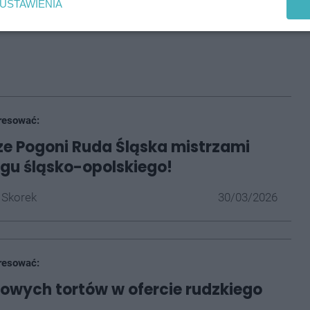
USTAWIENIA
ę pod numerem podanym na stronie akcji:
resować:
e Pogoni Ruda Śląska mistrzami
kręgu śląsko-opolskiego!
 Skorek
30/03/2026
resować:
nowych tortów w ofercie rudzkiego