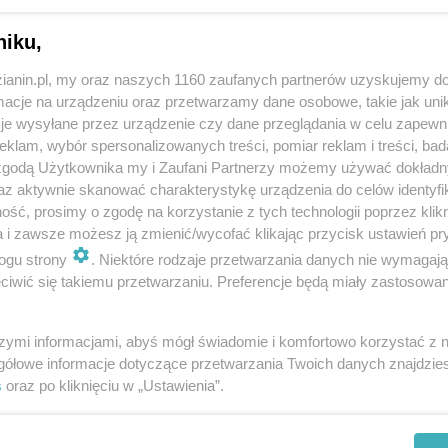
niku,
zianin.pl, my oraz naszych 1160 zaufanych partnerów uzyskujemy do
cje na urządzeniu oraz przetwarzamy dane osobowe, takie jak unika
 wieku 45–74 lat, które mogą wykonać badanie bez
je wysyłane przez urządzenie czy dane przeglądania w celu zapewn
ejestracja online lub telefoniczna. Na miejscu
klam, wybór spersonalizowanych treści, pomiar reklam i treści, bad
 zgodą Użytkownika my i Zaufani Partnerzy możemy używać dokład
obie dowód tożsamości.
az aktywnie skanować charakterystykę urządzenia do celów identyfi
ść, prosimy o zgodę na korzystanie z tych technologii poprzez klikn
m piersi, trwającym kilka minut i pozwalającym
a i zawsze możesz ją zmienić/wycofać klikając przycisk ustawień pr
lne podczas samobadania. Regularna mammografia
ogu strony
. Niektóre rodzaje przetwarzania danych nie wymagaj
krywania raka piersi – choroby, która jest jednym z
iwić się takiemu przetwarzaniu. Preferencje będą miały zastosowania
.
szymi informacjami, abyś mógł świadomie i komfortowo korzystać z
nach 09.00–17.00.
gółowe informacje dotyczące przetwarzania Twoich danych znajdzi
s
oraz po kliknięciu w „Ustawienia”.
 odkładały badań profilaktycznych - wczesne wykrycie
utecznego leczenia.