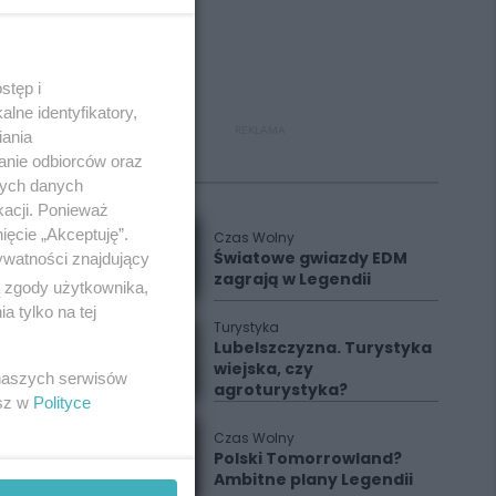
stęp i
lne identyfikatory,
REKLAMA
iania
anie odbiorców oraz
Polecane
nych danych
kacji. Ponieważ
ięcie „Akceptuję”.
Czas Wolny
Światowe gwiazdy EDM
ywatności znajdujący
zagrają w Legendii
ą zgody użytkownika,
 tylko na tej
Turystyka
Lubelszczyzna. Turystyka
wiejska, czy
 naszych serwisów
agroturystyka?
esz w
Polityce
Czas Wolny
Polski Tomorrowland?
Ambitne plany Legendii