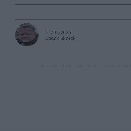
31/03/2026
Jacek
Skorek
plaza ruda śląska,
ruda śląska,
bezpłatne bad