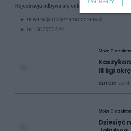
PARTNERZY
Rejestracja odbywa się online lub przez infolini
rejestracja.mojamammografia.pl
tel.: 58 767 34 44
Może Cię zainte
Koszykarz
III ligi o
AUTOR:
Jacek
Może Cię zainte
Dziesięć 
Jakubca