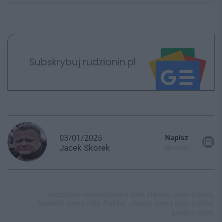
Subskrybuj rudzianin.pl
03/01/2025
Napisz
Jacek
Skorek
do mnie
bezpłatna mammografia ruda śląska,
ruda śląska,
badanie piersi ruda śląska,
zbadaj piersi ruda śląska,
geneva trust,