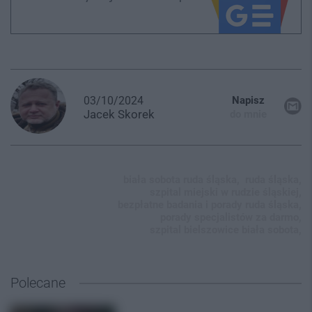
03/10/2024
Napisz
Jacek
Skorek
do mnie
biała sobota ruda śląska,
ruda śląska,
szpital miejski w rudzie śląskiej,
bezpłatne badania i porady ruda śląska,
porady specjalistów za darmo,
szpital bielszowice biała sobota,
Polecane