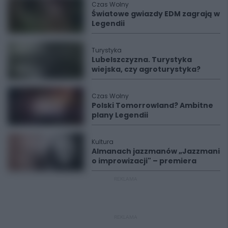
Czas Wolny
Światowe gwiazdy EDM zagrają w
Legendii
Turystyka
Lubelszczyzna. Turystyka
wiejska, czy agroturystyka?
Czas Wolny
Polski Tomorrowland? Ambitne
plany Legendii
Kultura
Almanach jazzmanów „Jazzmani
o improwizacji" – premiera
REKLAMA
REKLAMA