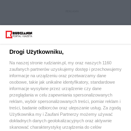
REKLAMA
Drogi Użytkowniku,
Na naszej stronie rudzianin.pl, my oraz naszych 1160
Wydawca mediów
lokalnych
zaufanych partnerów uzyskujemy dostęp i przechowujemy
informacje na urządzeniu oraz przetwarzamy dane
osobowe, takie jak unikalne identyfikatory, standardowe
informacje wysyłane przez urządzenie czy dane
przeglądania w celu zapewniania spersonalizowanych
reklam, wybór spersonalizowanych treści, pomiar reklam i
Nie zapomnij
treści, badanie odbiorców oraz ulepszanie usług. Za zgodą
zapoznać się z:
polityką prywatności
regulamin korzystania z portali
Użytkownika my i Zaufani Partnerzy możemy używać
Twoje
miasto
Skontakuj się
z nami
dokładnych danych geolokalizacyjnych oraz aktywnie
Piekary Śląskie
Kontakt
skanować charakterystykę urządzenia do celów
Chorzów
Wydawca