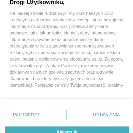
Drogi Użytkowniku,
Na naszej stronie rudzianin.pl, my oraz naszych 1162
Wydawca mediów
lokalnych
zaufanych partnerów uzyskujemy dostęp i przechowujemy
informacje na urządzeniu oraz przetwarzamy dane
osobowe, takie jak unikalne identyfikatory, standardowe
informacje wysyłane przez urządzenie czy dane
przeglądania w celu zapewniania spersonalizowanych
5 / 0
reklam, wybór spersonalizowanych treści, pomiar reklam i
Nie zapomnij
treści, badanie odbiorców oraz ulepszanie usług. Za zgodą
zapoznać się z:
polityką prywatności
regulamin korzystania z portali
Użytkownika my i Zaufani Partnerzy możemy używać
Twoje
miasto
Skontakuj się
z nami
dokładnych danych geolokalizacyjnych oraz aktywnie
Piekary Śląskie
Kontakt
skanować charakterystykę urządzenia do celów
Chorzów
Wydawca
identyfikacji. Ponieważ cenimy Twoją prywatność, prosimy
Tarnowskie Góry
Redakcja
Ruda Śląska
Newsletter
o zgodę na korzystanie z tych technologii poprzez
Świętochłowice
Reklama
kliknięcie „Akceptuję”. Zgoda jest dobrowolna i zawsze
Tychy
możesz ją zmienić/wycofać klikając przycisk ustawień
Bytom
Katowice
prywatności znajdujący się w lewym dolnym rogu strony
REKLAMA
PARTNERZY
USTAWIENIA
Gliwice
. Niektóre rodzaje przetwarzania danych nie wymagają
Zabrze
Zagłębie
zgody użytkownika, ale masz prawo sprzeciwić się
takiemu przetwarzaniu. Preferencje będą miały
Akceptuję