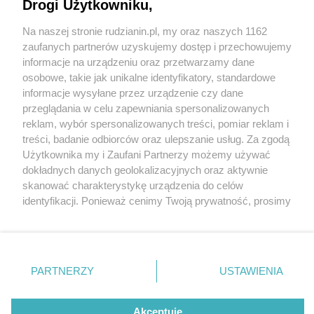
Drogi Użytkowniku,
Na naszej stronie rudzianin.pl, my oraz naszych 1162
Wydawca mediów
lokalnych
zaufanych partnerów uzyskujemy dostęp i przechowujemy
informacje na urządzeniu oraz przetwarzamy dane
osobowe, takie jak unikalne identyfikatory, standardowe
informacje wysyłane przez urządzenie czy dane
przeglądania w celu zapewniania spersonalizowanych
1 / 0
reklam, wybór spersonalizowanych treści, pomiar reklam i
Nie zapomnij
treści, badanie odbiorców oraz ulepszanie usług. Za zgodą
zapoznać się z:
polityką prywatności
regulamin korzystania z portali
Użytkownika my i Zaufani Partnerzy możemy używać
Twoje
miasto
Skontakuj się
z nami
dokładnych danych geolokalizacyjnych oraz aktywnie
Piekary Śląskie
Kontakt
skanować charakterystykę urządzenia do celów
Chorzów
Wydawca
identyfikacji. Ponieważ cenimy Twoją prywatność, prosimy
Tarnowskie Góry
Redakcja
Ruda Śląska
Newsletter
o zgodę na korzystanie z tych technologii poprzez
Świętochłowice
Reklama
kliknięcie „Akceptuję”. Zgoda jest dobrowolna i zawsze
Tychy
możesz ją zmienić/wycofać klikając przycisk ustawień
Bytom
Katowice
prywatności znajdujący się w lewym dolnym rogu strony
REKLAMA
PARTNERZY
USTAWIENIA
Gliwice
. Niektóre rodzaje przetwarzania danych nie wymagają
Zabrze
Zagłębie
zgody użytkownika, ale masz prawo sprzeciwić się
takiemu przetwarzaniu. Preferencje będą miały
Akceptuję