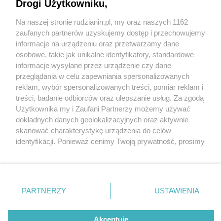
Drogi Użytkowniku,
Na naszej stronie rudzianin.pl, my oraz naszych 1162
Wydawca mediów
lokalnych
zaufanych partnerów uzyskujemy dostęp i przechowujemy
informacje na urządzeniu oraz przetwarzamy dane
osobowe, takie jak unikalne identyfikatory, standardowe
informacje wysyłane przez urządzenie czy dane
przeglądania w celu zapewniania spersonalizowanych
5 / 0
reklam, wybór spersonalizowanych treści, pomiar reklam i
Nie zapomnij
treści, badanie odbiorców oraz ulepszanie usług. Za zgodą
zapoznać się z:
polityką prywatności
regulamin korzystania z portali
Użytkownika my i Zaufani Partnerzy możemy używać
Twoje
miasto
Skontakuj się
z nami
dokładnych danych geolokalizacyjnych oraz aktywnie
Piekary Śląskie
Kontakt
skanować charakterystykę urządzenia do celów
Chorzów
Wydawca
identyfikacji. Ponieważ cenimy Twoją prywatność, prosimy
Tarnowskie Góry
Redakcja
Ruda Śląska
Newsletter
o zgodę na korzystanie z tych technologii poprzez
Świętochłowice
Reklama
kliknięcie „Akceptuję”. Zgoda jest dobrowolna i zawsze
Tychy
możesz ją zmienić/wycofać klikając przycisk ustawień
Bytom
Katowice
prywatności znajdujący się w lewym dolnym rogu strony
REKLAMA
PARTNERZY
USTAWIENIA
Gliwice
. Niektóre rodzaje przetwarzania danych nie wymagają
Zabrze
Zagłębie
zgody użytkownika, ale masz prawo sprzeciwić się
takiemu przetwarzaniu. Preferencje będą miały
Akceptuję