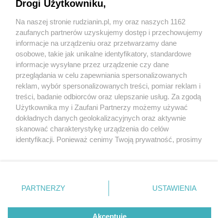
Drogi Użytkowniku,
Na naszej stronie rudzianin.pl, my oraz naszych 1162
Wydawca mediów
lokalnych
zaufanych partnerów uzyskujemy dostęp i przechowujemy
informacje na urządzeniu oraz przetwarzamy dane
osobowe, takie jak unikalne identyfikatory, standardowe
informacje wysyłane przez urządzenie czy dane
przeglądania w celu zapewniania spersonalizowanych
1 / 0
reklam, wybór spersonalizowanych treści, pomiar reklam i
Nie zapomnij
treści, badanie odbiorców oraz ulepszanie usług. Za zgodą
zapoznać się z:
polityką prywatności
regulamin korzystania z portali
Użytkownika my i Zaufani Partnerzy możemy używać
Twoje
miasto
Skontakuj się
z nami
dokładnych danych geolokalizacyjnych oraz aktywnie
Piekary Śląskie
Kontakt
skanować charakterystykę urządzenia do celów
Chorzów
Wydawca
identyfikacji. Ponieważ cenimy Twoją prywatność, prosimy
Tarnowskie Góry
Redakcja
Ruda Śląska
Newsletter
o zgodę na korzystanie z tych technologii poprzez
Świętochłowice
Reklama
kliknięcie „Akceptuję”. Zgoda jest dobrowolna i zawsze
Tychy
możesz ją zmienić/wycofać klikając przycisk ustawień
Bytom
Katowice
prywatności znajdujący się w lewym dolnym rogu strony
REKLAMA
PARTNERZY
USTAWIENIA
Gliwice
. Niektóre rodzaje przetwarzania danych nie wymagają
Zabrze
Zagłębie
zgody użytkownika, ale masz prawo sprzeciwić się
takiemu przetwarzaniu. Preferencje będą miały
Akceptuję