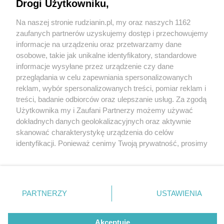
Drogi Użytkowniku,
Na naszej stronie rudzianin.pl, my oraz naszych 1162
Wydawca mediów
lokalnych
zaufanych partnerów uzyskujemy dostęp i przechowujemy
informacje na urządzeniu oraz przetwarzamy dane
osobowe, takie jak unikalne identyfikatory, standardowe
informacje wysyłane przez urządzenie czy dane
przeglądania w celu zapewniania spersonalizowanych
5 / 0
reklam, wybór spersonalizowanych treści, pomiar reklam i
Nie zapomnij
treści, badanie odbiorców oraz ulepszanie usług. Za zgodą
zapoznać się z:
polityką prywatności
regulamin korzystania z portali
Użytkownika my i Zaufani Partnerzy możemy używać
Twoje
miasto
Skontakuj się
z nami
dokładnych danych geolokalizacyjnych oraz aktywnie
Piekary Śląskie
Kontakt
skanować charakterystykę urządzenia do celów
Chorzów
Wydawca
identyfikacji. Ponieważ cenimy Twoją prywatność, prosimy
Tarnowskie Góry
Redakcja
Ruda Śląska
Newsletter
o zgodę na korzystanie z tych technologii poprzez
Świętochłowice
Reklama
kliknięcie „Akceptuję”. Zgoda jest dobrowolna i zawsze
Tychy
możesz ją zmienić/wycofać klikając przycisk ustawień
Bytom
Katowice
prywatności znajdujący się w lewym dolnym rogu strony
REKLAMA
PARTNERZY
USTAWIENIA
Gliwice
. Niektóre rodzaje przetwarzania danych nie wymagają
Zabrze
Zagłębie
zgody użytkownika, ale masz prawo sprzeciwić się
takiemu przetwarzaniu. Preferencje będą miały
Akceptuję