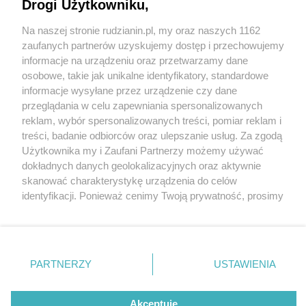
Drogi Użytkowniku,
Na naszej stronie rudzianin.pl, my oraz naszych 1162
Wydawca mediów
lokalnych
zaufanych partnerów uzyskujemy dostęp i przechowujemy
informacje na urządzeniu oraz przetwarzamy dane
osobowe, takie jak unikalne identyfikatory, standardowe
informacje wysyłane przez urządzenie czy dane
przeglądania w celu zapewniania spersonalizowanych
1 / 0
reklam, wybór spersonalizowanych treści, pomiar reklam i
Nie zapomnij
treści, badanie odbiorców oraz ulepszanie usług. Za zgodą
zapoznać się z:
polityką prywatności
regulamin korzystania z portali
Użytkownika my i Zaufani Partnerzy możemy używać
Twoje
miasto
Skontakuj się
z nami
dokładnych danych geolokalizacyjnych oraz aktywnie
Piekary Śląskie
Kontakt
skanować charakterystykę urządzenia do celów
Chorzów
Wydawca
identyfikacji. Ponieważ cenimy Twoją prywatność, prosimy
Tarnowskie Góry
Redakcja
Ruda Śląska
Newsletter
o zgodę na korzystanie z tych technologii poprzez
Świętochłowice
Reklama
kliknięcie „Akceptuję”. Zgoda jest dobrowolna i zawsze
Tychy
możesz ją zmienić/wycofać klikając przycisk ustawień
Bytom
Katowice
prywatności znajdujący się w lewym dolnym rogu strony
REKLAMA
PARTNERZY
USTAWIENIA
Gliwice
. Niektóre rodzaje przetwarzania danych nie wymagają
Zabrze
Zagłębie
zgody użytkownika, ale masz prawo sprzeciwić się
takiemu przetwarzaniu. Preferencje będą miały
Akceptuję