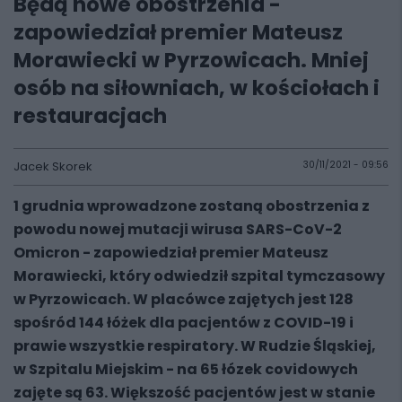
Będą nowe obostrzenia -
zapowiedział premier Mateusz
Morawiecki w Pyrzowicach. Mniej
osób na siłowniach, w kościołach i
restauracjach
Jacek Skorek
30/11/2021 - 09:56
1 grudnia wprowadzone zostaną obostrzenia z
powodu nowej mutacji wirusa SARS-CoV-2
Omicron - zapowiedział premier Mateusz
Morawiecki, który odwiedził szpital tymczasowy
w Pyrzowicach. W placówce zajętych jest 128
spośród 144 łóżek dla pacjentów z COVID-19 i
prawie wszystkie respiratory. W Rudzie Śląskiej,
w Szpitalu Miejskim - na 65 łózek covidowych
zajęte są 63. Większość pacjentów jest w stanie