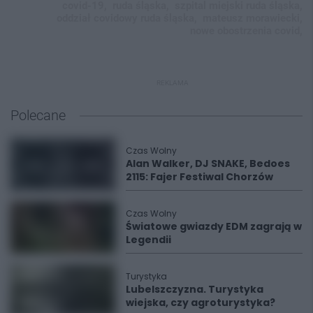
covid-19,
ruda śląska,
szpital miejski ruda śląska,
oddział covidowy ruda śląska,
mateusz morawiecki,
nowe obostrzenia covid,
REKLAMA
Polecane
Czas Wolny
Alan Walker, DJ SNAKE, Bedoes
2115: Fajer Festiwal Chorzów
Czas Wolny
Światowe gwiazdy EDM zagrają w
Legendii
Turystyka
Lubelszczyzna. Turystyka
wiejska, czy agroturystyka?