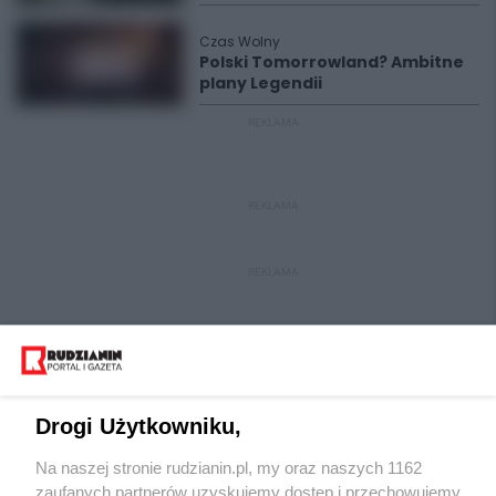
Czas Wolny
Polski Tomorrowland? Ambitne
plany Legendii
REKLAMA
REKLAMA
REKLAMA
Drogi Użytkowniku,
Na naszej stronie rudzianin.pl, my oraz naszych 1162
Wydawca mediów
lokalnych
zaufanych partnerów uzyskujemy dostęp i przechowujemy