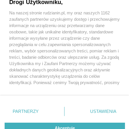
Drogi Użytkowniku,
Na naszej stronie rudzianin.pl, my oraz naszych 1162
Wydawca mediów
lokalnych
zaufanych partnerów uzyskujemy dostęp i przechowujemy
informacje na urządzeniu oraz przetwarzamy dane
osobowe, takie jak unikalne identyfikatory, standardowe
informacje wysyłane przez urządzenie czy dane
przeglądania w celu zapewniania spersonalizowanych
1 / 0
reklam, wybór spersonalizowanych treści, pomiar reklam i
Nie zapomnij
treści, badanie odbiorców oraz ulepszanie usług. Za zgodą
zapoznać się z:
polityką prywatności
regulamin korzystania z portali
Użytkownika my i Zaufani Partnerzy możemy używać
Twoje
miasto
Skontakuj się
z nami
dokładnych danych geolokalizacyjnych oraz aktywnie
Piekary Śląskie
Kontakt
skanować charakterystykę urządzenia do celów
Chorzów
Wydawca
identyfikacji. Ponieważ cenimy Twoją prywatność, prosimy
Tarnowskie Góry
Redakcja
Ruda Śląska
Newsletter
o zgodę na korzystanie z tych technologii poprzez
Świętochłowice
Reklama
kliknięcie „Akceptuję”. Zgoda jest dobrowolna i zawsze
Tychy
możesz ją zmienić/wycofać klikając przycisk ustawień
Bytom
Katowice
prywatności znajdujący się w lewym dolnym rogu strony
REKLAMA
PARTNERZY
USTAWIENIA
Gliwice
. Niektóre rodzaje przetwarzania danych nie wymagają
Zabrze
Zagłębie
zgody użytkownika, ale masz prawo sprzeciwić się
takiemu przetwarzaniu. Preferencje będą miały
Akceptuję