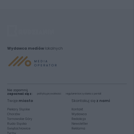
Wydawca mediów
lokalnych
Nie zapomnij
zapoznać się z:
polityką prywatności
regulamin korzystania z portali
Twoje
miasto
Skontakuj się
z nami
Piekary Śląskie
Kontakt
Chorzów
Wydawca
Tarnowskie Góry
Redakcja
Ruda Śląska
Newsletter
Świętochłowice
Reklama
Tychy