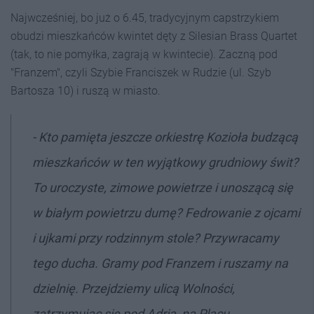
Najwcześniej, bo już o 6.45, tradycyjnym capstrzykiem
obudzi mieszkańców kwintet dęty z Silesian Brass Quartet
(tak, to nie pomyłka, zagrają w kwintecie). Zaczną pod
"Franzem", czyli Szybie Franciszek w Rudzie (ul. Szyb
Bartosza 10) i ruszą w miasto.
- Kto pamięta jeszcze orkiestrę Kozioła budzącą
mieszkańców w ten wyjątkowy grudniowy świt?
To uroczyste, zimowe powietrze i unoszącą się
w białym powietrzu dumę? Fedrowanie z ojcami
i ujkami przy rodzinnym stole? Przywracamy
tego ducha. Gramy pod Franzem i ruszamy na
dzielnię. Przejdziemy ulicą Wolności,
zatrzymując się pod Adrią, na Placu