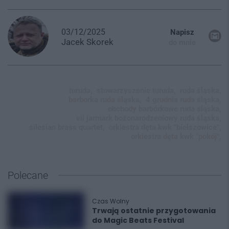
03/12/2025
Napisz
Jacek
Skorek
do mnie
turuda,
stowarzyszenie turuda,
ruda śląska,
barbórka ruda śląska,
4 grudnia ruda śląska,
obchody barbórkowe ruda śląska,
vii jarmark bożonarodzeniowy ruda śląska,
silesian brass quartet,
orkiestra dęta kwk "bielszowice",
orkiestra dęta kwk "pokój",
Polecane
Czas Wolny
Trwają ostatnie przygotowania
do Magic Beats Festival